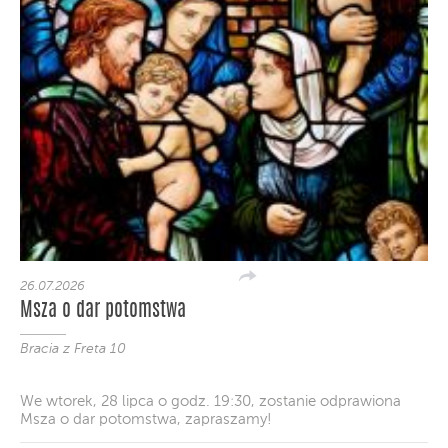
26.07.2026
Msza o dar potomstwa
Bracia z Freta 10
We wtorek, 28 lipca o godz. 19:30, zostanie odprawiona
Msza o dar potomstwa, zapraszamy!