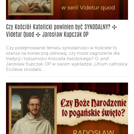
Czy Kościół Katolicki powinien być SYNODALNY? ✣
Videtur Quod ✣ Jarosław Kupczak OP
Czy podejmowanie tematu synodalności w Kościele to
szansa na konieczną odnowę, czy może zagrożenie dla
tradycji i tożsamości Kościoła Katolickiego? O. prof.
Jarosław Kupczak OP w swoim wykładzie „Utrum catholica
Ecclesia sinodalis...