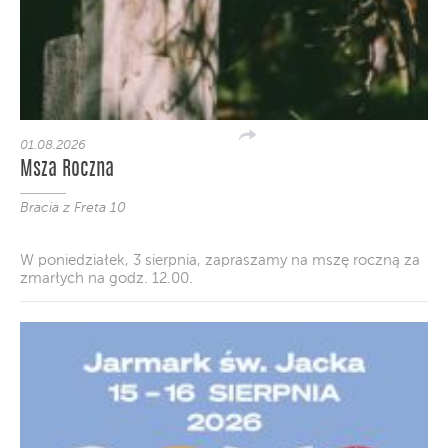
01.08.2026
Msza Roczna
Bracia z Freta 10
W poniedziałek, 3 sierpnia, zapraszamy na mszę roczną za
zmarłych na godz. 12.00.