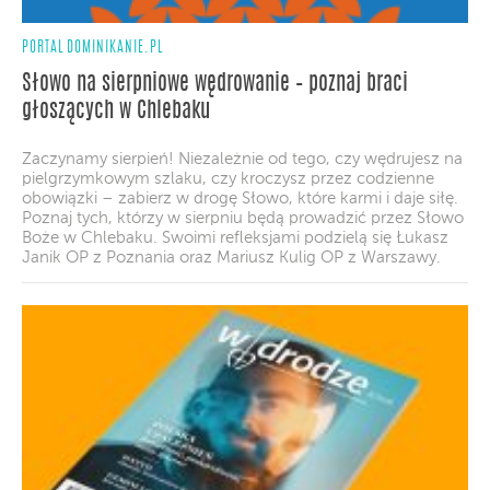
PORTAL DOMINIKANIE.PL
Słowo na sierpniowe wędrowanie – poznaj braci
głoszących w Chlebaku
Zaczynamy sierpień! Niezależnie od tego, czy wędrujesz na
pielgrzymkowym szlaku, czy kroczysz przez codzienne
obowiązki – zabierz w drogę Słowo, które karmi i daje siłę.
Poznaj tych, którzy w sierpniu będą prowadzić przez Słowo
Boże w Chlebaku. Swoimi refleksjami podzielą się Łukasz
Janik OP z Poznania oraz Mariusz Kulig OP z Warszawy.