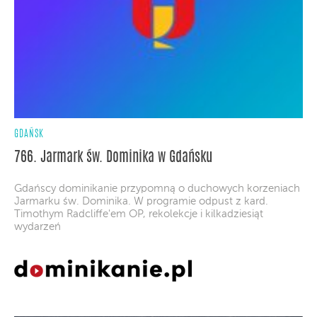
GDAŃSK
766. Jarmark św. Dominika w Gdańsku
Gdańscy dominikanie przypomną o duchowych korzeniach
Jarmarku św. Dominika. W programie odpust z kard.
Timothym Radcliffe'em OP, rekolekcje i kilkadziesiąt
wydarzeń