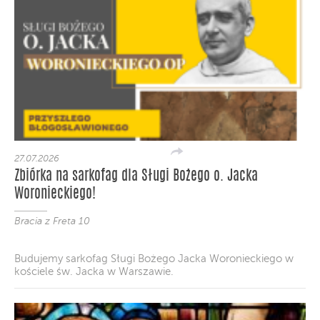
27.07.2026
Zbiórka na sarkofag dla Sługi Bożego o. Jacka
Woronieckiego!
Bracia z Freta 10
Budujemy sarkofag Sługi Bożego Jacka Woronieckiego w
kościele św. Jacka w Warszawie.