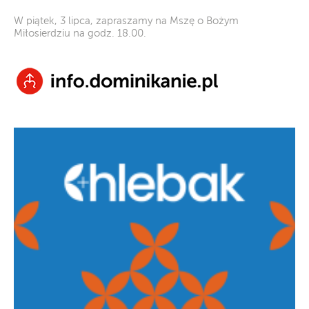
W piątek, 3 lipca, zapraszamy na Mszę o Bożym
Miłosierdziu na godz. 18.00.