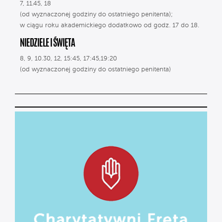
7, 11.45, 18
(od wyznaczonej godziny do ostatniego penitenta);
w ciągu roku akademickiego dodatkowo od godz. 17 do 18.
NIEDZIELE I ŚWIĘTA
8, 9, 10.30, 12, 15:45, 17:45,19:20
(od wyznaczonej godziny do ostatniego penitenta)