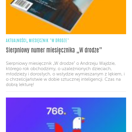
,
AKTUALNOŚCI
MIESIĘCZNIK "W DRODZE"
Sierpniowy numer miesięcznika „W drodze”
Sierpniowy miesięcznik „W drodze” o Andrzeju Wajdzie,
którego rok obchodzimy, o uzależnionych dzieciach,
młodzieży i dorosłych, o wstydzie wymieszanym z lękiem, i
o chrześcijaństwie w dobie sztucznej inteligencji. Czas na
dobrą lekturę!