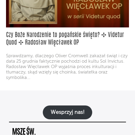
Czy Boże Narodzenie to pogańskie święto? ✣ Videtur
Quod ✣ Radosław Więcławek OP
Sprawdzamy, dlaczego Oliver Cromwell zakazał świąt i czy
data 25 grudnia faktycznie pochodzi od kultu Sol Invictus.
Radosław Więcławek OP wyjaśnia proces inkulturacji i
tłumaczy, skąd wzięły się choinka, światełka oraz
symbolika...
Wesprzyj nas!
MSZE ŚW.