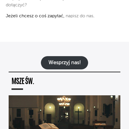
do­łą­czyć?
Je­że­li chcesz o coś za­py­tać,
napisz do nas
.
Wesprzyj nas!
MSZE ŚW.