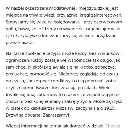
W na­szej prze­strze­ni mo­dli­tew­nej i mię­dzy­ludz­kiej jest
miej­sce na trwa­łe wię­zi, przy­jaź­nie, krę­gi za­in­te­re­so­wań.
Spo­ty­ka­my się więc na ko­lę­do­wa­niu i przy czerw­co­wym
gril­lu, by­wa, że jeź­dzi­my na wy­ciecz­ki, or­ga­ni­zu­je­my ak­
cje cha­ry­ta­tyw­ne lub włą­cza­my się w ak­cje urzą­dza­ne
przez klasz­tor.
Na na­sze spo­tka­nie przyjść mo­że każ­dy, bez wa­run­ków i
ogra­ni­czeń. Każ­dy zo­sta­je we wspól­no­cie tak dłu­go, jak
sam chce. Nie­któ­rzy zja­wia­ją się na krót­ko, zo­ba­czyć,
po­słu­chać, po­mo­dlić się. Nie­któ­rzy za­glą­da­ją od cza­su
do cza­su, za­czerp­nąć mo­dli­twy i o nią po­pro­sić, zo­ba­
czyć zna­jo­me twa­rze. In­ni wra­ca­ją po la­tach. Wie­lu
trwa­le się tu­taj za­do­mo­wi­ło i ra­zem ze wspól­no­tą prze­
cho­dzi przez ko­lej­ne eta­py i za­krę­ty ży­cia. Mo­że zaj­rzysz
w pią­tek do ka­pi­tu­la­rza? Msza św. za­czy­na się o 19.15.
Drzwi są otwar­te. Za­pra­sza­my!
Wię­cej in­for­ma­cji na te­mat jak do­trzeć w dzia­le
Chcesz