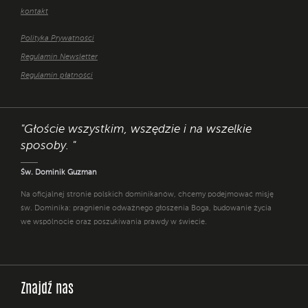
kontakt
Polityka Prywatności
Regulamin Newsletter
Regulamin płatności
"Głoście wszystkim, wszędzie i na wszelkie
sposoby. "
Św. Dominik Guzman
Na oficjalnej stronie polskich dominikanów, chcemy podejmować misję
św. Dominika: pragnienie odważnego głoszenia Boga, budowanie życia
we wspólnocie oraz poszukiwania prawdy w świecie.
Znajdź nas