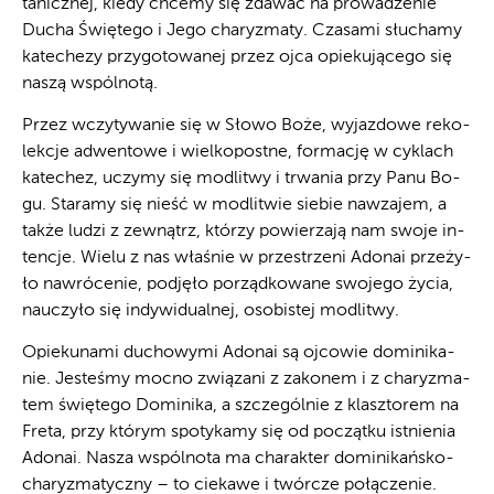
ta­nicz­nej, kie­dy chce­my się zda­wać na pro­wa­dze­nie
Du­cha Świę­te­go i Je­go cha­ry­zma­ty. Czasami słuchamy
katechezy przygotowanej przez ojca opiekującego się
naszą wspólnotą.
Przez wczy­ty­wa­nie się w Sło­wo Bo­że, wy­jaz­do­we re­ko­
lek­cje ad­wen­to­we i wiel­ko­post­ne, for­ma­cję w cy­klach
ka­te­chez, uczy­my się mo­dli­twy i trwa­nia przy Pa­nu Bo­
gu. Sta­ra­my się nieść w mo­dli­twie sie­bie na­wza­jem, a
tak­że lu­dzi z ze­wnątrz, któ­rzy po­wie­rza­ją nam swo­je in­
ten­cje. Wie­lu z nas wła­śnie w prze­strze­ni Ado­nai prze­ży­
ło na­wró­ce­nie, pod­ję­ło po­rząd­ko­wa­ne swo­je­go ży­cia,
na­uczy­ło się in­dy­wi­du­al­nej, oso­bi­stej mo­dli­twy.
Opie­ku­na­mi du­cho­wy­mi Ado­nai są oj­co­wie do­mi­ni­ka­
nie. Je­ste­śmy moc­no zwią­za­ni z za­ko­nem i z cha­ry­zma­
tem świę­te­go Do­mi­ni­ka, a szcze­gól­nie z klasz­to­rem na
Fre­ta, przy któ­rym spo­ty­ka­my się od po­cząt­ku ist­nie­nia
Ado­nai. Na­sza wspól­no­ta ma cha­rak­ter do­mi­ni­kań­sko-
cha­ry­zma­tycz­ny – to cie­ka­we i twór­cze po­łą­cze­nie.