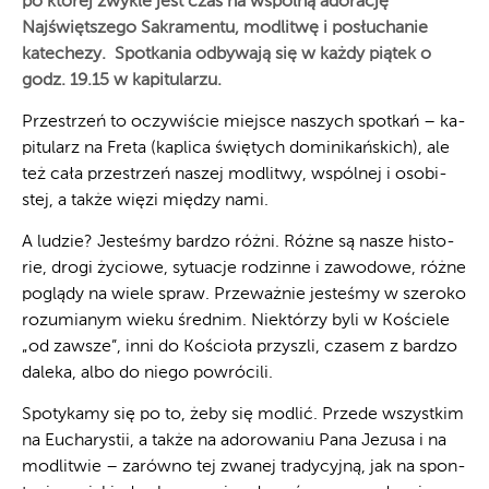
po której zwykle jest czas na wspólną adorację
Najświętszego Sakramentu, modlitwę i posłuchanie
katechezy. Spotkania odbywają się w każdy piątek o
godz. 19.15 w kapitularzu.
Prze­strzeń to oczy­wi­ście miej­sce na­szych spo­tkań – ka­
pi­tu­larz na Fre­ta (ka­pli­ca świę­tych do­mi­ni­kań­skich), ale
też ca­ła prze­strzeń na­szej mo­dli­twy, wspól­nej i oso­bi­
stej, a tak­że wię­zi mię­dzy na­mi.
A lu­dzie? Je­ste­śmy bar­dzo róż­ni. Róż­ne są na­sze hi­sto­
rie, dro­gi ży­cio­we, sy­tu­acje ro­dzin­ne i za­wo­do­we, róż­ne
po­glą­dy na wie­le spraw. Prze­waż­nie je­ste­śmy w sze­ro­ko
ro­zu­mia­nym wie­ku śred­nim. Nie­któ­rzy by­li w Ko­ście­le
„od za­wsze”, in­ni do Ko­ścio­ła przy­szli, cza­sem z bar­dzo
da­le­ka, al­bo do nie­go po­wró­ci­li.
Spo­ty­ka­my się po to, że­by się mo­dlić. Przede wszyst­kim
na Eu­cha­ry­stii, a tak­że na ad­o­ro­wa­niu Pa­na Je­zu­sa i na
mo­dli­twie – za­rów­no tej zwa­nej tra­dy­cyj­ną, jak na spon­