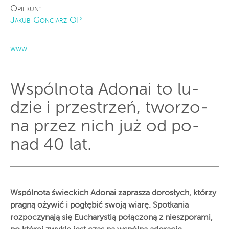
Opiekun:
Jakub Gonciarz OP
www
Wspól­no­ta Ado­nai to lu­
dzie i prze­strzeń, two­rzo­
na przez nich już od po­
nad 40 lat.
Wspólnota świeckich Adonai zaprasza dorosłych, którzy
pragną ożywić i pogłębić swoją wiarę. Spotkania
rozpoczynają się Eucharystią połączoną z nieszporami,