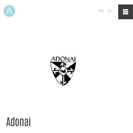
Poczta
Logowan
Adonai