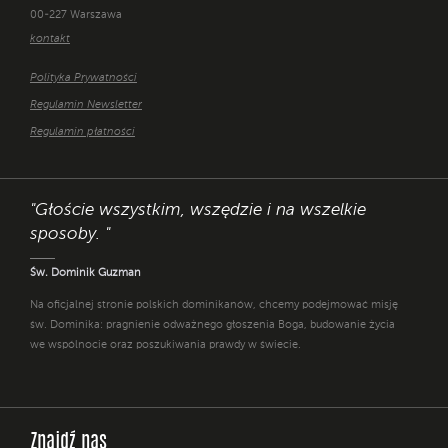
00-227 Warszawa
kontakt
Polityka Prywatności
Regulamin Newsletter
Regulamin płatności
"Głoście wszystkim, wszędzie i na wszelkie
sposoby. "
Św. Dominik Guzman
Na oficjalnej stronie polskich dominikanów, chcemy podejmować misję
św. Dominika: pragnienie odważnego głoszenia Boga, budowanie życia
we wspólnocie oraz poszukiwania prawdy w świecie.
Znajdź nas