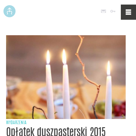
Poczta
Logowan
WYDARZENIA
Opłatek duszpasterski 2015