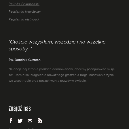
Polityka Prywatności
Regulamin Newsletter
Regulamin płatności
"Głoście wszystkim, wszędzie i na wszelkie
sposoby. "
Św. Dominik Guzman
Na oficjalnej stronie polskich dominikanów, chcemy podejmować misję
św. Dominika: pragnienie odważnego głoszenia Boga, budowanie życia
we wspólnocie oraz poszukiwania prawdy w świecie.
Znajdź nas