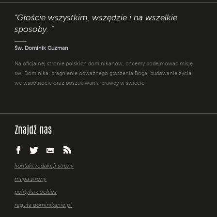
"Głoście wszystkim, wszędzie i na wszelkie
sposoby. "
Św. Dominik Guzman
Na oficjalnej stronie polskich dominikanów, chcemy podejmować misję
św. Dominika: pragnienie odważnego głoszenia Boga, budowanie życia
we wspólnocie oraz poszukiwania prawdy w świecie.
Znajdź nas
kontakt redakcji strony
mapa strony
polityka cookies
reguła dominikanie.pl