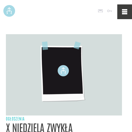
Poczta
Logowan
OGŁOSZENIA
X NIEDZIELA ZWYKŁA