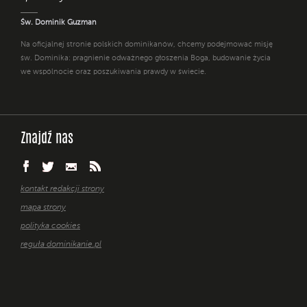
Św. Dominik Guzman
Na oficjalnej stronie polskich dominikanów, chcemy podejmować misję
św. Dominika: pragnienie odważnego głoszenia Boga, budowanie życia
we wspólnocie oraz poszukiwania prawdy w świecie.
Znajdź nas
kontakt redakcji strony
mapa strony
polityka cookies
reguła dominikanie.pl