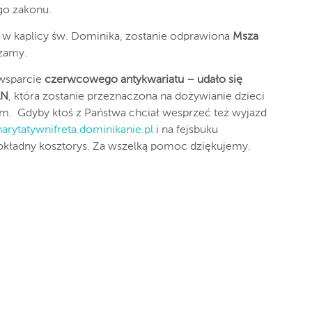
go zakonu.
, w kaplicy św. Dominika, zostanie odprawiona
Msza
szamy.
 wsparcie
czerwcowego antykwariatu – udało się
LN
, która zostanie przeznaczona na dożywianie dzieci
m. Gdyby ktoś z Państwa chciał wesprzeć też wyjazd
arytatywnifreta.dominikanie.pl
i na fejsbuku
okładny kosztorys. Za wszelką pomoc dziękujemy.