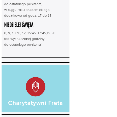
do ostatniego penitenta);
w ciągu roku akademickiego
dodatkowo od godz. 17 do 18.
NIEDZIELE I ŚWIĘTA
8, 9, 10.30, 12, 15:45, 17:45,19:20
(od wyznaczonej godziny
do ostatniego penitenta)