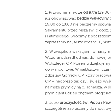
1. Przypominamy, że
od
jutra
(29.06)
już obowiązywać
będzie wakacyjny 
16.00 do 18.00 nie będziemy spowiad
Sakramentu przed Mszą św. o godz. 
i Fatimskiego, wrócimy z początkie
zapraszamy na „Msze roczne” i „Msz
2. W związku z wakacjami w naszym 
Wczoraj odszedł od nas, do nowej pr
Wolszleger OP, któremu dziękujemy z
go w modlitwie. W najbliższym czasi
Zdzisław Górnicki OP, który pracowa
OP – neoprezbiter, czyli świeżo wy
na mszę prymicyjną o. Tomasza, w śro
prymicjant udzieli chętnym błogosł
3. Jutro
uroczystość św. Piotra i Paw
szczególnie zapraszamy do modlitwy