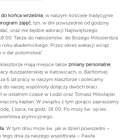
do końca września
, w naszym kościele tradycyjnie
program zajęć
, tzn. w dni powszednie od godziny
ać, oraz nie będzie adoracji Najświętszego
18.00. Także do nabożeństw: do Bożego Miłosierdzia
m roku akademickiego. Przez okres wakacji wciąż
e o dar potomstwa”.
klasztorze mają miejsce także
zmiany personalne
.
acy duszpasterskiej w Katowicach, o. Bartłomiej
a 6 lat pracy w naszym klasztorze i polecamy
e do naszej wspólnoty dołączy dwóch braci:
ł w ostatnim czasie w Łodzi oraz Tomasz Mikołajski
święcony kapłan. W związku z tym gorąco zapraszamy
dę, 1 lipca, na godz. 18:00. Po mszy św. ojciec
awieństwa prymicyjnego.
ła
. W tym dniu msze św. jak w dzień powszedni –
 tego dnia za naszego współbrata – Pawła