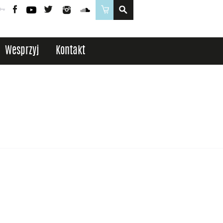
Poczta
Logowanie
Facebook
YouTube
Twitter
Instagram
SoundCloud
Sklep
Wesprzyj
Kontakt