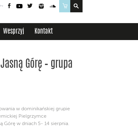
Poczta
Logowanie
Facebook
YouTube
Twitter
Instagram
SoundCloud
Sklep
Wesprzyj
Kontakt
 Jasną Górę – grupa
wania w dominikańskiej grupie
emickiej Pielgrzymce
ną Górę w dniach 5- 14 sierpnia.