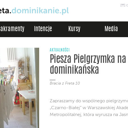
Sakramenty
Intencje
Kursy
Media
AKTUALNOŚCI
Piesza Pielgrzymka na
dominikańska
Bracia z Freta 10
Zapraszamy do wspólnego pielgrzymo
„Czarno-Białej” w Warszawskiej Akad
Metropolitalnej, która wyrusza na Jas