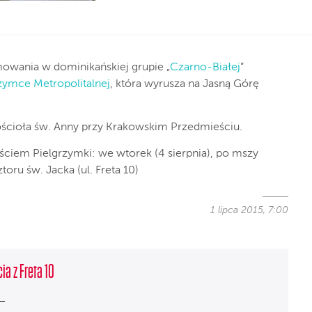
owania w dominikańskiej grupie „
Czarno-Białej
”
zymce Metropolitalnej
, która wyrusza na Jasną Górę
 kościoła św. Anny przy Krakowskim Przedmieściu.
jściem Pielgrzymki: we wtorek (4 sierpnia), po mszy
toru św. Jacka (ul. Freta 10)
1 lipca 2015, 7:00
ia z Freta 10