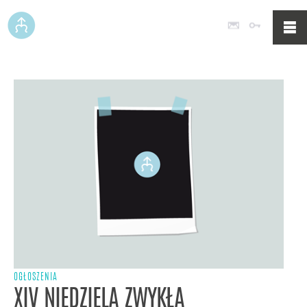
Poczta
Logowan
OGŁOSZENIA
XIV NIEDZIELA ZWYKŁA