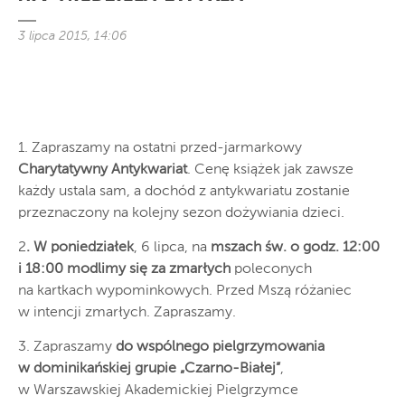
3 lipca 2015, 14:06
1. Zapraszamy na ostatni przed-jarmarkowy
Charytatywny Antykwariat
. Cenę książek jak zawsze
każdy ustala sam, a dochód z antykwariatu zostanie
przeznaczony na kolejny sezon dożywiania dzieci.
2
. W poniedziałek
, 6 lipca, na
mszach św.
o godz. 12:00
i 18:00 modlimy się za zmarłych
poleconych
na kartkach wypominkowych. Przed Mszą różaniec
w intencji zmarłych. Zapraszamy.
3. Zapraszamy
do wspólnego pielgrzymowania
w dominikańskiej grupie „Czarno-Białej”
,
w Warszawskiej Akademickiej Pielgrzymce