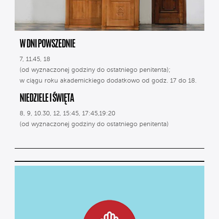
W DNI POWSZEDNIE
7, 11.45, 18
(od wyznaczonej godziny do ostatniego penitenta);
w ciągu roku akademickiego dodatkowo od godz. 17 do 18.
NIEDZIELE I ŚWIĘTA
8, 9, 10.30, 12, 15:45, 17:45,19:20
(od wyznaczonej godziny do ostatniego penitenta)