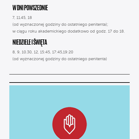
W DNI POWSZEDNIE
7, 11.45, 18
(od wyznaczonej godziny do ostatniego penitenta);
w ciągu roku akademickiego dodatkowo od godz. 17 do 18.
NIEDZIELE I ŚWIĘTA
8, 9, 10.30, 12, 15:45, 17:45,19:20
(od wyznaczonej godziny do ostatniego penitenta)