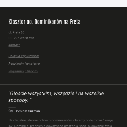
Klasztor oo. Dominikanów na Freta
ul. Freta 10
00-227 Warszawa
kontakt
Polityka Prywatności
Regulamin Newsletter
Regulamin płatności
"Głoście wszystkim, wszędzie i na wszelkie
sposoby. "
Św. Dominik Guzman
Na oficjalnej stronie polskich dominikanów, chcemy podejmować misję
św. Dominika: pragnienie odważnego głoszenia Boga, budowanie życia