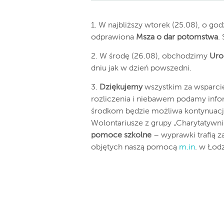
1. W najbliższy wtorek (25.08), o god
odprawiona
Msza o dar potomstwa
.
2. W środę (26.08), obchodzimy
Uro
dniu jak w dzień powszedni.
3.
Dziękujemy
wszystkim za wsparc
rozliczenia i niebawem podamy info
środkom będzie możliwa kontynuacja
Wolontariusze z grupy „Charytatywni 
pomoce szkolne
– wyprawki trafią z
objętych naszą pomocą
m.in
. w Łod