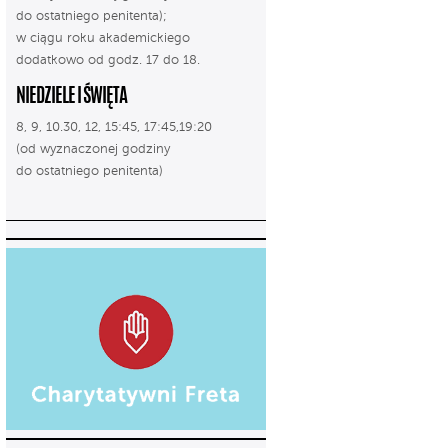
do ostatniego penitenta);
w ciągu roku akademickiego
dodatkowo od godz. 17 do 18.
NIEDZIELE I ŚWIĘTA
8, 9, 10.30, 12, 15:45, 17:45,19:20
(od wyznaczonej godziny
do ostatniego penitenta)