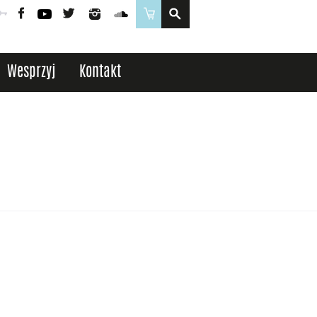
Poczta
Logowanie
Facebook
YouTube
Twitter
Instagram
SoundCloud
Sklep
Wesprzyj
Kontakt