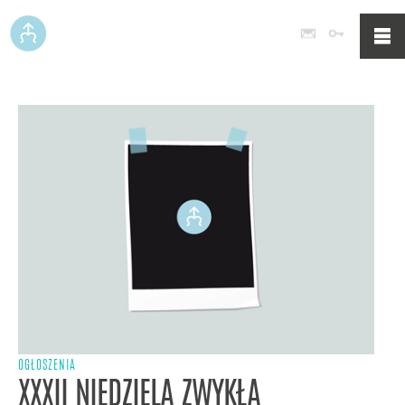
Poczta
Logowan
OGŁOSZENIA
XXXII NIEDZIELA ZWYKŁA