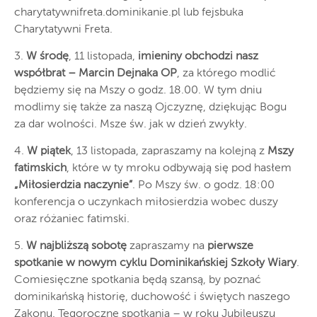
charytatywnifreta.dominikanie.pl lub fejsbuka
Charytatywni Freta.
3.
W środę
, 11 listopada,
imieniny obchodzi nasz
współbrat – Marcin Dejnaka OP
, za którego modlić
będziemy się na Mszy o godz. 18.00. W tym dniu
modlimy się także za naszą Ojczyznę, dziękując Bogu
za dar wolności. Msze św. jak w dzień zwykły.
4.
W piątek
, 13 listopada, zapraszamy na kolejną z
Mszy
fatimskich
, które w ty mroku odbywają się pod hasłem
„Miłosierdzia naczynie”
. Po Mszy św. o godz. 18:00
konferencja o uczynkach miłosierdzia wobec duszy
oraz różaniec fatimski.
5.
W najbliższą sobotę
zapraszamy na
pierwsze
spotkanie w nowym cyklu Dominikańskiej Szkoły Wiary
.
Comiesięczne spotkania będą szansą, by poznać
dominikańską historię, duchowość i świętych naszego
Zakonu. Tegoroczne spotkania – w roku Jubileuszu