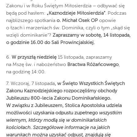
Zakonu i w Roku Świętym Miłosierdzia – odbywać się
będą pod hasłem:
„Kaznodzieje Miłosierdzia”
. Podczas
najbliższego spotkania
o. Michał Osek OP
opowie
o łzach i marzeniach św. Dominika, czyli o tym „skąd się
wzięli dominikanie”?
Zapraszamy w sobotę, 14 listopada,
o godzinie 16.00 do Sali Prowincjalskiej.
6.
W przyszłą niedzielę
15 listopada, zapraszamy
na Mszę św. i nabożeństwo
Bractwa Różańcowego
,
na godzinę 14:00.
7. Wczoraj, 7 listopada
, w Święto Wszystkich Świętych
Zakonu Kaznodziejskiego
rozpoczęliśmy obchody
Jubileuszu 800-lecia Zakonu Dominikańskiego
.
W związku z Jubileuszem, Stolica Apostolska udziela
możliwości uzyskania
odpustu zupełnego
wszystkim
wiernym, którzy modlą się w dominikańskich
kościołach. Szczegółowe informacje na jakich
warunkach można uzyskać odpust, znajdują się