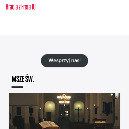
Bracia z Freta 10
Wesprzyj nas!
MSZE ŚW.