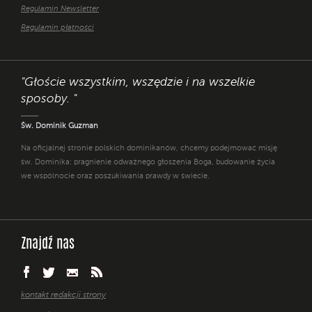
Regulamin Newsletter
Regulamin płatności
"Głoście wszystkim, wszędzie i na wszelkie
sposoby. "
Św. Dominik Guzman
Na oficjalnej stronie polskich dominikanów, chcemy podejmować misję
św. Dominika: pragnienie odważnego głoszenia Boga, budowanie życia
we wspólnocie oraz poszukiwania prawdy w świecie.
Znajdź nas
kontakt redakcji strony