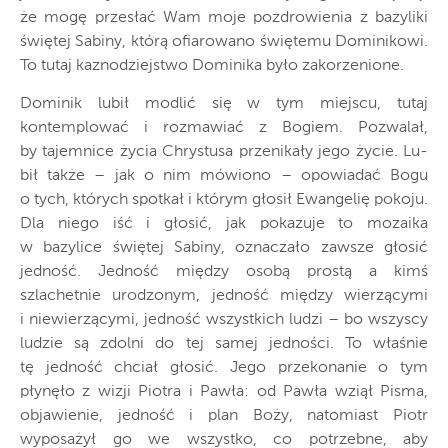
że mogę przesłać Wam moje pozdrowienia z bazyliki
świętej Sabiny, którą ofiarowano świętemu Dominikowi.
To tutaj kaznodziejstwo Dominika było zakorzenione.
Dominik lubił modlić się w tym miejscu, tutaj
kontemplować i rozmawiać z Bogiem. Pozwalał,
by tajemnice życia Chrystusa przenikały jego życie. Lu-
bił także – jak o nim mówiono – opowiadać Bogu
o tych, których spotkał i którym głosił Ewangelię pokoju.
Dla niego iść i głosić, jak pokazuje to mozaika
w bazylice świętej Sabiny, oznaczało zawsze głosić
jedność. Jedność między osobą prostą a kimś
szlachetnie urodzonym, jedność między wierzącymi
i niewierzącymi, jedność wszystkich ludzi – bo wszyscy
ludzie są zdolni do tej samej jedności. To właśnie
tę jedność chciał głosić. Jego przekonanie o tym
płynęło z wizji Piotra i Pawła: od Pawła wziął Pisma,
objawienie, jedność i plan Boży, natomiast Piotr
wyposażył go we wszystko, co potrzebne, aby