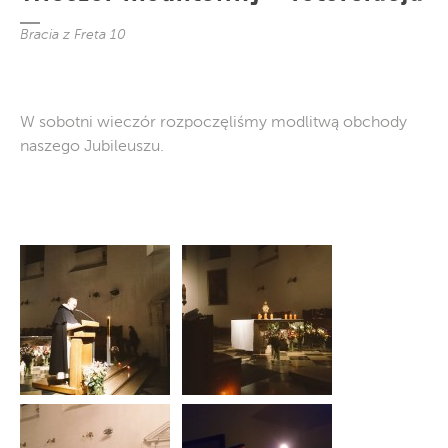
Bracia z Freta 10
W sobotni wieczór rozpoczęliśmy modlitwą obchody
naszego Jubileuszu.