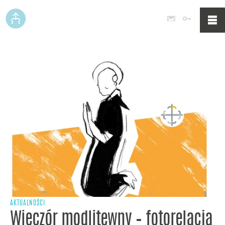
Poczta
Logowan
AKTUALNOŚCI
Wieczór modlitewny – fotorelacja