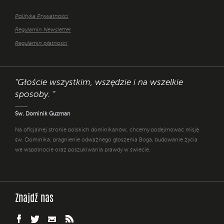
Polityka Prywatności
Regulamin Newsletter
Regulamin płatności
"Głoście wszystkim, wszędzie i na wszelkie
sposoby. "
Św. Dominik Guzman
Na oficjalnej stronie polskich dominikanów, chcemy podejmować misję
św. Dominika: pragnienie odważnego głoszenia Boga, budowanie życia
we wspólnocie oraz poszukiwania prawdy w świecie.
Znajdź nas