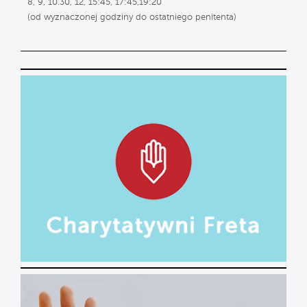
8, 9, 10.30, 12, 15:45, 17:45,19:20
(od wyznaczonej godziny do ostatniego penitenta)