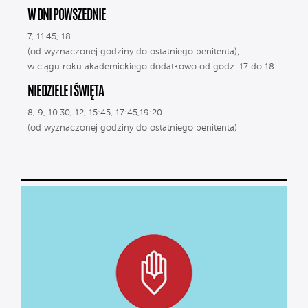
W DNI POWSZEDNIE
7, 11.45, 18
(od wyznaczonej godziny do ostatniego penitenta);
w ciągu roku akademickiego dodatkowo od godz. 17 do 18.
NIEDZIELE I ŚWIĘTA
8, 9, 10.30, 12, 15:45, 17:45,19:20
(od wyznaczonej godziny do ostatniego penitenta)