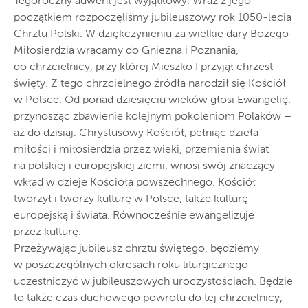
Tegoroczny adwent jest wyjątkowy. Wraz z jego
początkiem rozpoczęliśmy jubileuszowy rok 1050-lecia
Chrztu Polski. W dziękczynieniu za wielkie dary Bożego
Miłosierdzia wracamy do Gniezna i Poznania,
do chrzcielnicy, przy której Mieszko I przyjął chrzest
święty. Z tego chrzcielnego źródła narodził się Kościół
w Polsce. Od ponad dziesięciu wieków głosi Ewangelię,
przynosząc zbawienie kolejnym pokoleniom Polaków –
aż do dzisiaj. Chrystusowy Kościół, pełniąc dzieła
miłości i miłosierdzia przez wieki, przemienia świat
na polskiej i europejskiej ziemi, wnosi swój znaczący
wkład w dzieje Kościoła powszechnego. Kościół
tworzył i tworzy kulturę w Polsce, także kulturę
europejską i świata. Równocześnie ewangelizuje
przez kulturę.
Przeżywając jubileusz chrztu świętego, będziemy
w poszczególnych okresach roku liturgicznego
uczestniczyć w jubileuszowych uroczystościach. Będzie
to także czas duchowego powrotu do tej chrzcielnicy,