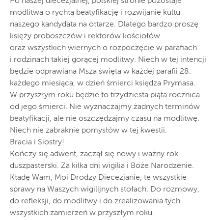
Po naszej diecezjalnej, polskiej stronie pozostaje
modlitwa o rychłą beatyfikację i rozwijanie kultu
naszego kandydata na ołtarze. Dlatego bardzo proszę
księży proboszczów i rektorów kościołów
oraz wszystkich wiernych o rozpoczęcie w parafiach
i rodzinach takiej gorącej modlitwy. Niech w tej intencji
będzie odprawiana Msza święta w każdej parafii 28.
każdego miesiąca, w dzień śmierci księdza Prymasa.
W przyszłym roku będzie to trzydziesta piąta rocznica
od jego śmierci. Nie wyznaczajmy żadnych terminów
beatyfikacji, ale nie oszczędzajmy czasu na modlitwę.
Niech nie zabraknie pomysłów w tej kwestii.
Bracia i Siostry!
Kończy się adwent, zaczął się nowy i ważny rok
duszpasterski. Za kilka dni wigilia i Boże Narodzenie.
Kładę Wam, Moi Drodzy Diecezjanie, te wszystkie
sprawy na Waszych wigilijnych stołach. Do rozmowy,
do refleksji, do modlitwy i do zrealizowania tych
wszystkich zamierzeń w przyszłym roku.