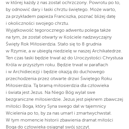
w której każdy z nas został ochrzczony. Powrotu po to,
by odnowić dary i łaski chrztu świętego. Może warto,
za przykładem papieża Franciszka, poznać bliżej datę
i okoliczności swojego chrztu.
Wyjątkowość tegorocznego adwentu polega także
na tym, że został otwarty w Kościele nadzwyczajny
Święty Rok Miłosierdzia. Stało się to 8 grudnia
w Rzymie, a w ubiegłą niedzielę w naszej Archikatedrze.
Ten czas łaski będzie trwał aż do Uroczystości Chrystusa
Króla w przyszłym roku. Będzie trwał w parafiach
i w Archidiecezji i będzie okazją do duchowego
przechodzenia przez otwarte drzwi Świętego Roku
Miłosierdzia. Tą bramą miłosierdzia dla człowieka
i świata jest Jezus. Na Niego Bóg wylał swe
bezgraniczne miłosierdzie. Jezus jest pięknem zbawczej
miłości Boga, który Syna swego dał w tajemnicy
Wcielenia po to, by za nas umarł i zmartwychwstał.
W tym momencie historii zbawienia dramat miłości
Boga do człowieka osiągnął swój szczyt.