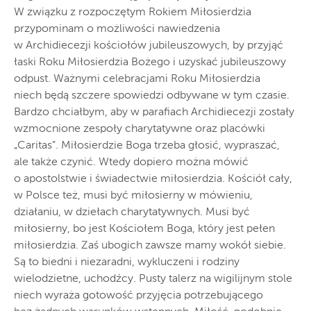
W związku z rozpoczętym Rokiem Miłosierdzia
przypominam o możliwości nawiedzenia
w Archidiecezji kościołów jubileuszowych, by przyjąć
łaski Roku Miłosierdzia Bożego i uzyskać jubileuszowy
odpust. Ważnymi celebracjami Roku Miłosierdzia
niech będą szczere spowiedzi odbywane w tym czasie.
Bardzo chciałbym, aby w parafiach Archidiecezji zostały
wzmocnione zespoły charytatywne oraz placówki
„Caritas”. Miłosierdzie Boga trzeba głosić, wypraszać,
ale także czynić. Wtedy dopiero można mówić
o apostolstwie i świadectwie miłosierdzia. Kościół cały,
w Polsce też, musi być miłosierny w mówieniu,
działaniu, w dziełach charytatywnych. Musi być
miłosierny, bo jest Kościołem Boga, który jest pełen
miłosierdzia. Zaś ubogich zawsze mamy wokół siebie.
Są to biedni i niezaradni, wykluczeni i rodziny
wielodzietne, uchodźcy. Pusty talerz na wigilijnym stole
niech wyraża gotowość przyjęcia potrzebującego