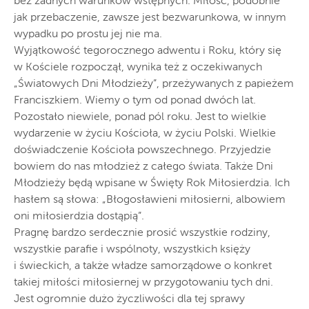
bez żadnych warunków wstępnych. Miłość, podobnie
jak przebaczenie, zawsze jest bezwarunkowa, w innym
wypadku po prostu jej nie ma.
Wyjątkowość tegorocznego adwentu i Roku, który się
w Kościele rozpoczął, wynika też z oczekiwanych
„Światowych Dni Młodzieży”, przeżywanych z papieżem
Franciszkiem. Wiemy o tym od ponad dwóch lat.
Pozostało niewiele, ponad pól roku. Jest to wielkie
wydarzenie w życiu Kościoła, w życiu Polski. Wielkie
doświadczenie Kościoła powszechnego. Przyjedzie
bowiem do nas młodzież z całego świata. Także Dni
Młodzieży będą wpisane w Święty Rok Miłosierdzia. Ich
hasłem są słowa: „Błogosławieni miłosierni, albowiem
oni miłosierdzia dostąpią”.
Pragnę bardzo serdecznie prosić wszystkie rodziny,
wszystkie parafie i wspólnoty, wszystkich księży
i świeckich, a także władze samorządowe o konkret
takiej miłości miłosiernej w przygotowaniu tych dni.
Jest ogromnie dużo życzliwości dla tej sprawy