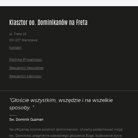
Klasztor oo. Dominikanów na Freta
ul. Freta 10
00-227 Warszawa
kontakt
Polityka Prywatności
Regulamin Newsletter
Regulamin płatności
"Głoście wszystkim, wszędzie i na wszelkie
sposoby. "
Św. Dominik Guzman
Na oficjalnej stronie polskich dominikanów, chcemy podejmować misję
św. Dominika: pragnienie odważnego głoszenia Boga, budowanie życia