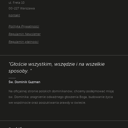
ul. Freta 10
00-227 Warszawa
kontakt
Polityka Prywatności
Regulamin Newsletter
Regulamin płatności
"Głoście wszystkim, wszędzie i na wszelkie
sposoby. "
Św. Dominik Guzman
Na oficjalnej stronie polskich dominikanów, chcemy podejmować misję
św. Dominika: pragnienie odważnego głoszenia Boga, budowanie życia
we wspólnocie oraz poszukiwania prawdy w świecie.