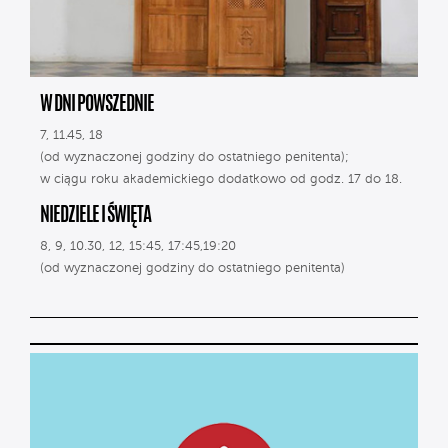
W DNI POWSZEDNIE
7, 11.45, 18
(od wyznaczonej godziny do ostatniego penitenta);
w ciągu roku akademickiego dodatkowo od godz. 17 do 18.
NIEDZIELE I ŚWIĘTA
8, 9, 10.30, 12, 15:45, 17:45,19:20
(od wyznaczonej godziny do ostatniego penitenta)