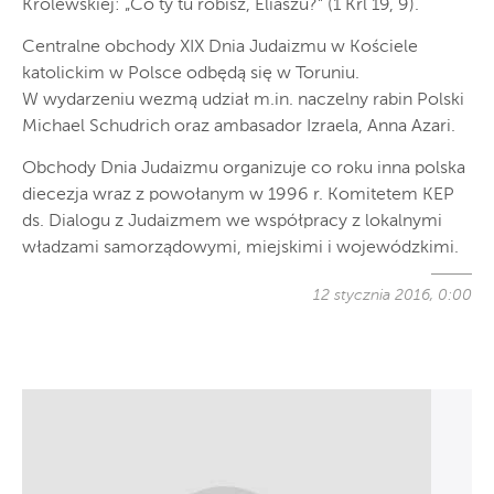
Królewskiej: „Co ty tu robisz, Eliaszu?” (1 Krl 19, 9).
Centralne obchody XIX Dnia Judaizmu w Kościele
katolickim w Polsce odbędą się w Toruniu.
W wydarzeniu wezmą udział m.in. naczelny rabin Polski
Michael Schudrich oraz ambasador Izraela, Anna Azari.
Obchody Dnia Judaizmu organizuje co roku inna polska
diecezja wraz z powołanym w 1996 r. Komitetem KEP
ds. Dialogu z Judaizmem we współpracy z lokalnymi
władzami samorządowymi, miejskimi i wojewódzkimi.
12 stycznia 2016, 0:00