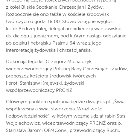
Wieczorną część stołecznych obchodów wypełnią
z kolei Bliskie Spotkanie Chrześcijan i Żydów.
Rozpocznie się ono także w kościele środowisk
twórczych o godz. 18.00. Słowo wstępne wygłosi
ks. dr Andrzej Tulej, delegat archidiecezji warszawskiej
ds. dialogu z judaizmem, pod którym nastąpi odczytanie
po polsku i hebrajsku Psalmu 64 wraz z jego
interpretacją żydowską i chrześcijańską.
Dokonają tego ks. Grzegorz Michalczyk,
wiceprzewodniczący Polskiej Rady Chrześcijan i Żydów,
proboszcz kościoła środowisk twórczych
i prof. Stanisław Krajewski, żydowski
współprzewodniczący PRChiŻ.
Głównym punktem spotkania będzie dwugłos pt. „Świat
współczesny a świat stworzenia. Wrażliwość
i odpowiedzialność”, w którym wezmą udział rabin Stas
Wojciechowicz, wiceprzewodniczący PRChiŻ oraz o.
Stanisław Jaromi OFMConv., przewodniczący Ruchu