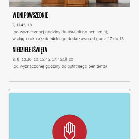
W DNI POWSZEDNIE
7, 11.45, 18
(od wyznaczonej godziny do ostatniego penitenta);
w ciągu roku akademickiego dodatkowo od godz. 17 do 18.
NIEDZIELE I ŚWIĘTA
8, 9, 10.30, 12, 15:45, 17:45,19:20
(od wyznaczonej godziny do ostatniego penitenta)