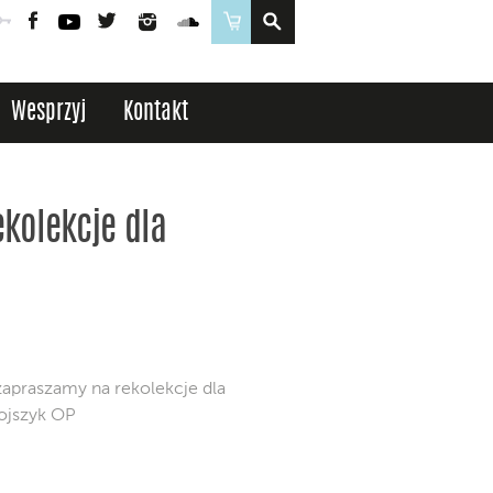
Poczta
Logowanie
Facebook
YouTube
Twitter
Instagram
SoundCloud
Sklep
Wesprzyj
Kontakt
ekolekcje dla
 zapraszamy na rekolekcje dla
Rojszyk OP