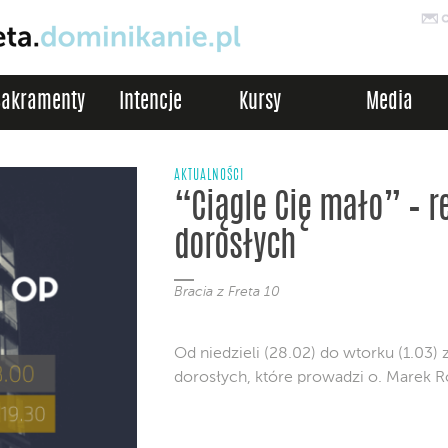
Sakramenty
Intencje
Kursy
Media
AKTUALNOŚCI
“Ciągle Cię mało” – r
dorosłych
Bracia z Freta 10
Od niedzieli (28.02) do wtorku (1.03)
dorosłych, które prowadzi o. Marek 