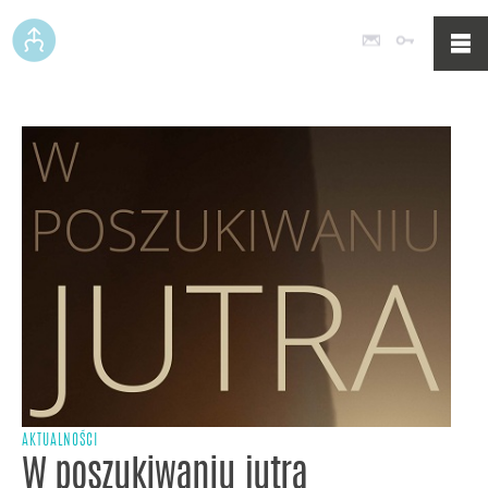
Poczta
Logowan
AKTUALNOŚCI
W poszukiwaniu jutra