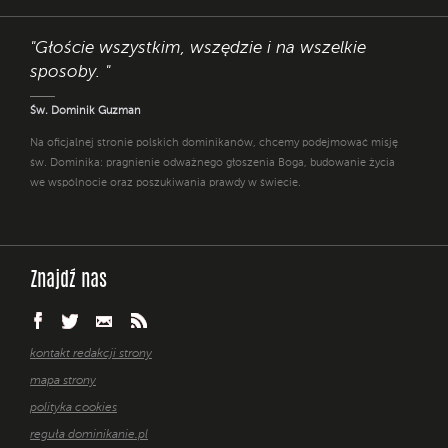
"Głoście wszystkim, wszędzie i na wszelkie
sposoby. "
Św. Dominik Guzman
Na oficjalnej stronie polskich dominikanów, chcemy podejmować misję
św. Dominika: pragnienie odważnego głoszenia Boga, budowanie życia
we wspólnocie oraz poszukiwania prawdy w świecie.
Znajdź nas
kontakt redakcji strony
mapa strony
polityka cookies
reguła dominikanie.pl