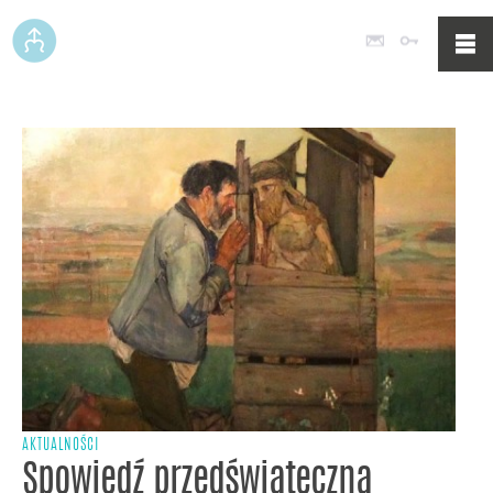
Poczta
Logowan
AKTUALNOŚCI
Spowiedź przedświąteczna