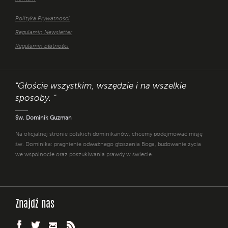
Polityka Prywatności
Regulamin Newsletter
Regulamin płatności
"Głoście wszystkim, wszędzie i na wszelkie
sposoby. "
Św. Dominik Guzman
Na oficjalnej stronie polskich dominikanów, chcemy podejmować misję
św. Dominika: pragnienie odważnego głoszenia Boga, budowanie życia
we wspólnocie oraz poszukiwania prawdy w świecie.
Znajdź nas