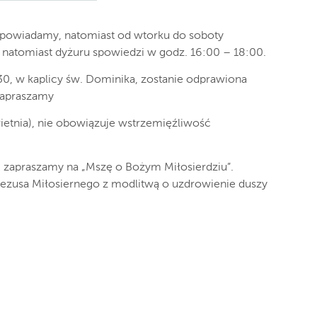
e spowiadamy, natomiast od wtorku do soboty
natomiast dyżuru spowiedzi w godz. 16:00 – 18:00.
30, w kaplicy św. Dominika, zostanie odprawiona
zapraszamy
ietnia), nie obowiązuje wstrzemięźliwość
00 zapraszamy na „Mszę o Bożym Miłosierdziu”.
ezusa Miłosiernego z modlitwą o uzdrowienie duszy