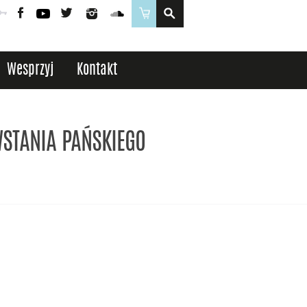
Poczta
Logowanie
Facebook
YouTube
Twitter
Instagram
SoundCloud
Sklep
Wesprzyj
Kontakt
STANIA PAŃSKIEGO