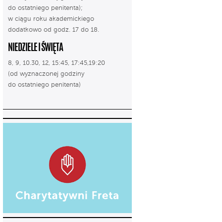
do ostatniego penitenta);
w ciągu roku akademickiego
dodatkowo od godz. 17 do 18.
NIEDZIELE I ŚWIĘTA
8, 9, 10.30, 12, 15:45, 17:45,19:20
(od wyznaczonej godziny
do ostatniego penitenta)