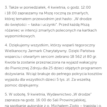
3. Także w poniedziałek, 4 kwietnia, o godz. 12:00
i 18:00 zapraszamy na Mszę roczną za zmarłych,
której tematem przewodnim jest hasło: „W drodze
do świętości – łaska i uczynki”. Przed każdą Mszą
różaniec w intencji zmarłych poleconych na kartkach
wypominkowych.
4. Dziękujemy wszystkim, którzy wsparli tegoroczny
Wielkanocny Jarmark Charytatywny. Dzięki Państwa
wsparciu i otwartym sercom zebrano 18 562 zł 80 gr.
Kwota ta zostanie przeznaczona na wyjazd wakacyjny
do Piwnicznej Zdroju dla 25 dzieci objętych programem
dożywiania. Wciąż brakuje do pełnego pokrycia kosztów
wyjazdu dla wszystkich dzieci 5 tys. zł. Za wszelką
pomoc dziękujemy.
5. W sobotę, 9 kwietnia, Wydawnictwo „W drodze”
zaprasza na godz. 16:00 do Sali Prowincjalskiej,
na spotkanie autorskie z o. Michałem Zioło – trapistą i o.