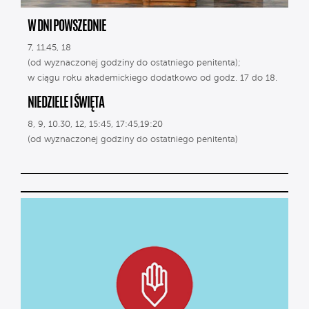
W DNI POWSZEDNIE
7, 11.45, 18
(od wyznaczonej godziny do ostatniego penitenta);
w ciągu roku akademickiego dodatkowo od godz. 17 do 18.
NIEDZIELE I ŚWIĘTA
8, 9, 10.30, 12, 15:45, 17:45,19:20
(od wyznaczonej godziny do ostatniego penitenta)