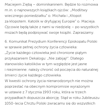
Maciejem Ziębą – dominikaninem. Będzie to rozmowa
m.in. o najnowszych książkach ojców: „Modlitwy
wiecznego poniedziałku” o. Michała i „Kłopot
za kłopotem. Katolik w dryfującej Europie” o. Macieja.
Ojcowie będą także z nami w niedzielę – po wszystkich
mszach będą podpisywać swoje książki. Zapraszamy.
6. Komunikat Prezydium Konferencji Episkopatu Polski
w sprawie pełnej ochrony życia człowieka:
„Życie każdego człowieka jest chronione piątym
przykazaniem Dekalogu: „Nie zabijaj!”. Dlatego
stanowisko katolików w tym względzie jest jasne
i niezmienne: należy chronić od poczęcia do naturalnej
śmierci życie każdego człowieka.
W kwestii ochrony życia nienarodzonych nie można
poprzestać na obecnym kompromisie wyrażonym
w ustawie z 7 stycznia 1993 roku, która w trzech
przypadkach dopuszcza aborcję. Stąd w roku Jubileuszu
1050-lecia Chrztu Polski zwracamy się do wszystkich