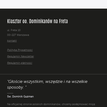
Klasztor oo. Dominikanów na Freta
ul. Freta 10
00-227 Warszawa
kontakt
Polityka Prywatności
Regulamin Newsletter
Regulamin płatności
"Głoście wszystkim, wszędzie i na wszelkie
sposoby. "
Św. Dominik Guzman
Na oficjalnej stronie polskich dominikanów, chcemy podejmować misję