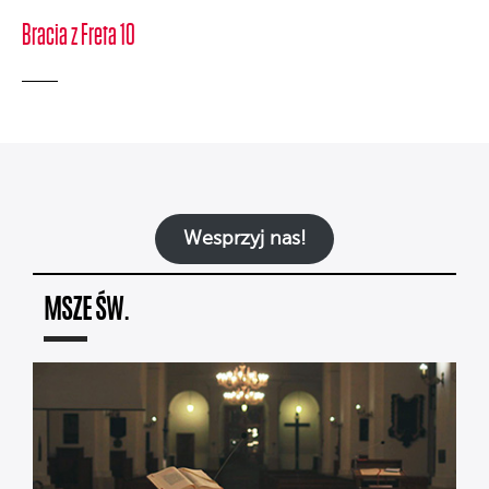
Bracia z Freta 10
Wesprzyj nas!
MSZE ŚW.