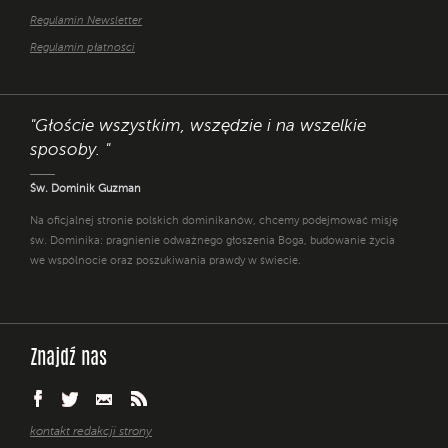
Regulamin Newsletter
Regulamin płatności
"Głoście wszystkim, wszędzie i na wszelkie
sposoby. "
Św. Dominik Guzman
Na oficjalnej stronie polskich dominikanów, chcemy podejmować misję
św. Dominika: pragnienie odważnego głoszenia Boga, budowanie życia
we wspólnocie oraz poszukiwania prawdy w świecie.
Znajdź nas
kontakt redakcji strony