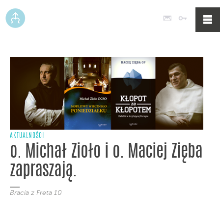
Poczta
Logowan
AKTUALNOŚCI
o. Michał Zioło i o. Maciej Zięba
zapraszają.
Bracia z Freta 10