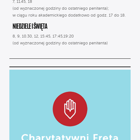
7, 11.45, 18
(od wyznaczonej godziny do ostatniego penitenta);
w ciągu roku akademickiego dodatkowo od godz. 17 do 18.
NIEDZIELE I ŚWIĘTA
8, 9, 10.30, 12, 15:45, 17:45,19:20
(od wyznaczonej godziny do ostatniego penitenta)