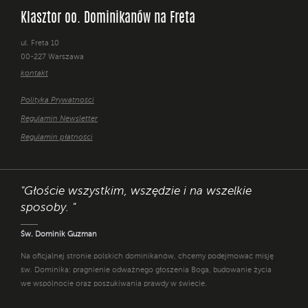
Klasztor oo. Dominikanów na Freta
ul. Freta 10
00-227 Warszawa
kontakt
Polityka Prywatności
Regulamin Newsletter
Regulamin płatności
"Głoście wszystkim, wszędzie i na wszelkie
sposoby. "
Św. Dominik Guzman
Na oficjalnej stronie polskich dominikanów, chcemy podejmować misję
św. Dominika: pragnienie odważnego głoszenia Boga, budowanie życia
we wspólnocie oraz poszukiwania prawdy w świecie.