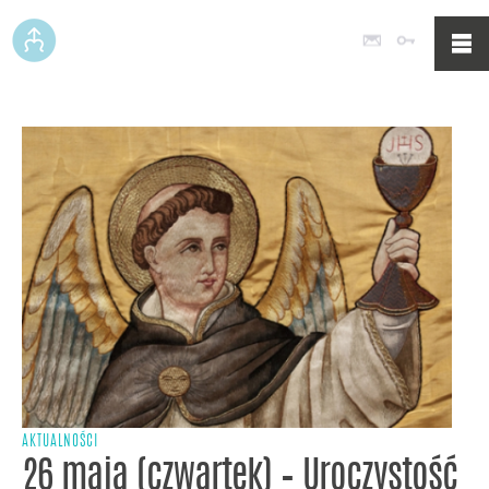
Poczta
Logowan
AKTUALNOŚCI
26 maja (czwartek) – Uroczystość