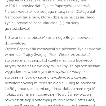
Tysiąclecia Chrztu Polski kard. Stefan Wyszyński
w 1964 r. powiedział: Ojciec Papczyński znał swój
Naród i wiedział, co jest jego mocą i siłą. Dlatego dał
Narodowi takie rady, które i dzisiaj są na czasie. Jego
życie i postać są nadal aktualne; […] musimy
go naśladować.
1. Stworzeni na obraz Miłosiernego Boga i powołani
do świętości
Ojciec Papczyński zachwycał się pięknem życia i widział
w nim dar Trójcy Świętej. Pisał: Wiedz, że zostałeś
stworzony z niczego, […] dzięki mądrości Boskiego
Artysty zostałeś uczyniony tak piękny, że oprócz niebian
wyglądem zewnętrznym przewyższasz wszystkie
stworzenia. Bóg okazuje ci życzliwość z czystej,
bezinteresownej miłości do ciebie. Z niej to pochodzi,
że Bóg chce się z nami pojednać, dobrze nam czynić
i okazywać nam miłosierdzie. Nowy Święty wzywa
również dzisiaj: Kontempluj miłosierdzie Boże! Głoś,
że serce Boga jest dla wszystkich otwarte i zapewniaj,