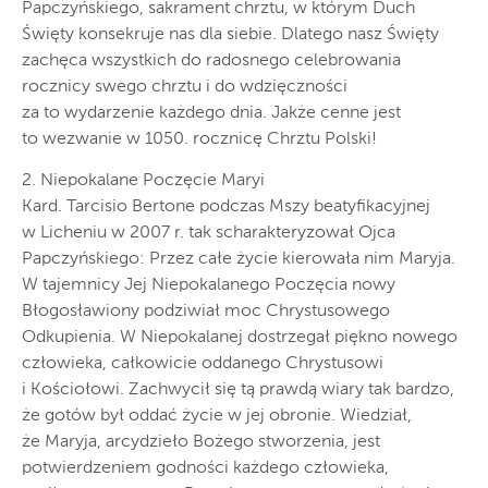
Papczyńskiego, sakrament chrztu, w którym Duch
Święty konsekruje nas dla siebie. Dlatego nasz Święty
zachęca wszystkich do radosnego celebrowania
rocznicy swego chrztu i do wdzięczności
za to wydarzenie każdego dnia. Jakże cenne jest
to wezwanie w 1050. rocznicę Chrztu Polski!
2. Niepokalane Poczęcie Maryi
Kard. Tarcisio Bertone podczas Mszy beatyfikacyjnej
w Licheniu w 2007 r. tak scharakteryzował Ojca
Papczyńskiego: Przez całe życie kierowała nim Maryja.
W tajemnicy Jej Niepokalanego Poczęcia nowy
Błogosławiony podziwiał moc Chrystusowego
Odkupienia. W Niepokalanej dostrzegał piękno nowego
człowieka, całkowicie oddanego Chrystusowi
i Kościołowi. Zachwycił się tą prawdą wiary tak bardzo,
że gotów był oddać życie w jej obronie. Wiedział,
że Maryja, arcydzieło Bożego stworzenia, jest
potwierdzeniem godności każdego człowieka,