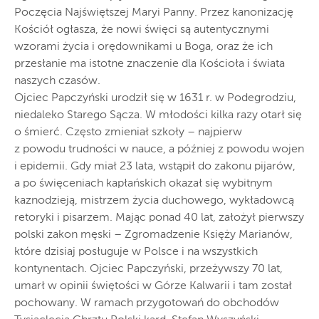
Poczęcia Najświętszej Maryi Panny. Przez kanonizację
Kościół ogłasza, że nowi święci są autentycznymi
wzorami życia i orędownikami u Boga, oraz że ich
przesłanie ma istotne znaczenie dla Kościoła i świata
naszych czasów.
Ojciec Papczyński urodził się w 1631 r. w Podegrodziu,
niedaleko Starego Sącza. W młodości kilka razy otarł się
o śmierć. Często zmieniał szkoły – najpierw
z powodu trudności w nauce, a później z powodu wojen
i epidemii. Gdy miał 23 lata, wstąpił do zakonu pijarów,
a po święceniach kapłańskich okazał się wybitnym
kaznodzieją, mistrzem życia duchowego, wykładowcą
retoryki i pisarzem. Mając ponad 40 lat, założył pierwszy
polski zakon męski – Zgromadzenie Księży Marianów,
które dzisiaj posługuje w Polsce i na wszystkich
kontynentach. Ojciec Papczyński, przeżywszy 70 lat,
umarł w opinii świętości w Górze Kalwarii i tam został
pochowany. W ramach przygotowań do obchodów