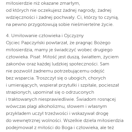
miłosierdzie niż okazane zmarłym,
od których nie oczekujesz żadnej nagrody, żadnej
wdzięczności i żadnej pochwały. Ci, którzy to czynią,
na pewno przygotowują sobie nieśmiertelne życie.
4. Umiłowanie człowieka i Ojczyzny
Ojciec Papczyński powtarzał, że pragnąc Bożego
miłosierdzia, mamy je świadczyć wobec drugiego
człowieka. Pisał: Miłość jest duszą, światłem, życiem
zakonów oraz każdej ludzkiej społeczności. Sam
nie pozwolił żadnemu potrzebującemu odejść
bez wsparcia. Troszczył się o ubogich, chorych
i umierających, wspierał przytułki i szpitale, pocieszał
strapionych, upominał się o odrzuconych
i traktowanych niesprawiedliwie. Świadom rosnącej
wówczas plagi alkoholizmu, słowem i własnym
przykładem uczył trzeźwości i wskazywał drogę
do wewnętrznej wolności. Wszelkie dzieła miłosierdzia
podejmował z miłości do Boga i człowieka, ale też