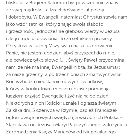
bliskości z Bogiem Salomon był powszechnie znany
ze swej mądrości, a Izrael doświadczał pokoju
i dobrobytu. W Ewangelii natomiast Chrystus stawia nam
jako wzór setnika, który znając swoją słabość
i grzeszność, jednocześnie głęboko wierzy w Jezusa
i Jego moc uzdrawiania. To za setnikiem prosimy
Chrystusa w każdej Mszy św. o nasze uzdrowienie:
Panie, nie jestem godzien, abyś przyszedł do mnie,
ale powiedz tylko słowo […]. Święty Paweł przypomina
nam, że nie ma innej Ewangelii niż ta, że Jezus umarł
za nasze grzechy, a po trzech dniach zmartwychwstał.
Bóg wzbudza nieustannie nowych świadków,
którzy w konkretnym miejscu i czasie pomagają
ludziom przyjąć Ewangelię i żyć nią na co dzień.
Niektórych z nich Kościół uznaje i ogłasza świętymi.
Za kilka dni, 5 czerwca w Rzymie, papież Franciszek
ogłosi dwoje nowych świętych, a wśród nich Polaka –
Stanisława od Jezusa i Maryi Papczyńskiego, założyciela
Zgromadzenia Księży Marianów od Niepokalanego