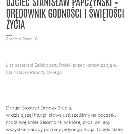
OJCIEC STANISŁAW PAPCZYŃSKI –
ORĘDOWNIK GODNOŚCI I ŚWIĘTOŚCI
ŻYCIA
Bracia z Freta 10
List pasterski Episkopatu Polski przed kanonizacją o.
Stanisława Papczyńskiego
Drogie Siostry i Drodzy Bracia,
w dzisiejszej liturgii słowa usłyszeliśmy na początku
modlitwę króla Salomona, w której prosi on, aby
wszystkie narody poznały jedynego Boga. Dzięki stałej