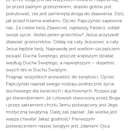
że przed żadnym grzesznikiem, dopóki gotów jest
pokutować, nie jest zamknięta droga do zbawienia. Dziś,
jak przed trzema wiekami, Ojciec Papczyński zapewnia
nas: Za ciebie twój Zbawiciel, najlepszy Pasterz, oddał
swoje życie. Jesteś pełen grzechów? Jezus przyszedł
zbawiać grzeszników. Oddaj się cały Jezusowi, a cały
Jezus będzie twój. Naprawdę jest wielkim szczęściem
posiąść Ducha Świętego, jeszcze większym działać
według Ducha Świętego, a największym – dopełnić
swych dni w Duchu Świętym.
Pragnąc wszystkich prowadzić do świętości, Ojciec
Papczyński napisał swego rodzaju podręcznik życia
duchowego dla świeckich i duchownych. Rozpoczął
go stwierdzeniem, że człowiek stworzony przez Boga
i przez sakrament chrztu Jemu poświęcony jest Jego
mistyczną świątynią. Dalej zaś zapisał: Jak wielka jest
wasza chwała! Jakaż godność! Pierwszym
poświęceniem naszej świątyni jest, zdaniem Ojca