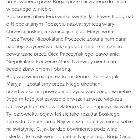
umiłowanego przez Boga i przeznaczonego do życia
wiecznego w niebie.
Pod koniec ubiegłego wieku święty Jan Paweł II dogmat
o Niepokalanym Poczęciu nazwał syntezą wiary
chrześcijańskiej, a zwracając się do Maryi, wołał:
Przez Twoje Niepokalane Poczęcie została nam dana
nadzieja zwycięstwa. Jakże podobnie brzmi, często
powtarzane przez Ojca Papczyńskiego, zawołanie:
Niepokalane Poczęcie Maryi Dziewicy niech nam
będzie zbawieniem i obroną.
Bóg zapewnia nas przez to misterium, że – tak jak
Maryja – zostaliśmy przez Niego ukochani
przed wiekami i powołani do życia wiecznego w niebie.
Jego miłość jest zawsze pierwsza i zawsze większa
od naszych grzechów. Dlatego Ojciec Papczyński woła:
Ty, człowieku, pojawiłeś się jako rezultat Boskiego
zamysłu. Ciebie sama Najświętsza Trójca wzniosła sobie
na świątynię. O, jak bardzo powinieneś podziwiać
i śledzić tę troskliwość o ciebie Najlepszego Boga Ojca,