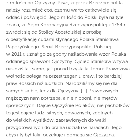
z miłości do Ojczyzny. Pisał, żeprzez Rzeczpospolitą
należy rozumieć coś, czemu warto całkowicie się
oddać i poświęcić. Jego miłość do Polski była na tyle
znana, że Sejm Koronacyjny Rzeczypospolitej z 1764 r.
zwrócił się do Stolicy Apostolskiej z prośbą
o beatyfikację cudami słynącego Polaka Stanisława
Papczyńskiego. Senat Rzeczypospolitej Polskiej
w 2011 r. uznał go za godny naśladowania wzór Polaka
oddanego sprawom Ojczyzny. Ojciec Stanisław wzywa
nas dziś tak samo, jak ponad trzysta lat temu: Prawdziwa
wolność polega na przestrzeganiu praw, i to bardziej
praw Boskich niż ludzkich. Narodziliśmy się nie dla
samych siebie, lecz dla Ojczyzny. […] Prawdziwych
mężczyzn nam potrzeba, a nie nicponi, nie mętów
społecznych. Dajcie Ojczyźnie Polaków, nie pachołków,
to jest dajcie ludzi silnych, odważnych, zdolnych
do wielkich wysiłków, zaprawionych do walki,
przygotowanych do brania udziału w naradach. Tego,
abyś i ty był taki, oczekuje i domaga się Ojczyzna.