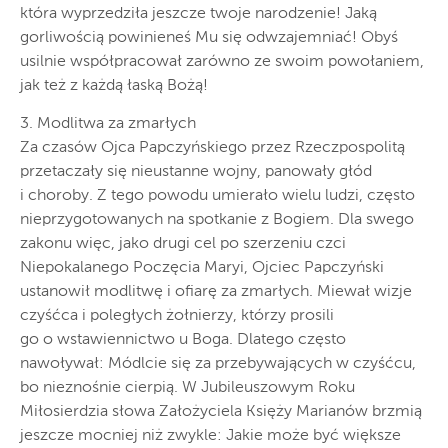
która wyprzedziła jeszcze twoje narodzenie! Jaką
gorliwością powinieneś Mu się odwzajemniać! Obyś
usilnie współpracował zarówno ze swoim powołaniem,
jak też z każdą łaską Bożą!
3. Modlitwa za zmarłych
Za czasów Ojca Papczyńskiego przez Rzeczpospolitą
przetaczały się nieustanne wojny, panowały głód
i choroby. Z tego powodu umierało wielu ludzi, często
nieprzygotowanych na spotkanie z Bogiem. Dla swego
zakonu więc, jako drugi cel po szerzeniu czci
Niepokalanego Poczęcia Maryi, Ojciec Papczyński
ustanowił modlitwę i ofiarę za zmarłych. Miewał wizje
czyśćca i poległych żołnierzy, którzy prosili
go o wstawiennictwo u Boga. Dlatego często
nawoływał: Módlcie się za przebywających w czyśćcu,
bo nieznośnie cierpią. W Jubileuszowym Roku
Miłosierdzia słowa Założyciela Księży Marianów brzmią
jeszcze mocniej niż zwykle: Jakie może być większe