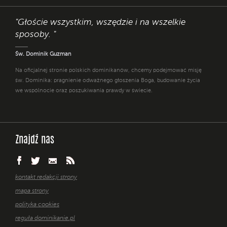
"Głoście wszystkim, wszędzie i na wszelkie
sposoby. "
Św. Dominik Guzman
Na oficjalnej stronie polskich dominikanów, chcemy podejmować misję
św. Dominika: pragnienie odważnego głoszenia Boga, budowanie życia
we wspólnocie oraz poszukiwania prawdy w świecie.
Znajdź nas
kontakt redakcji strony
mapa strony
polityka cookies
reguła dominikanie.pl