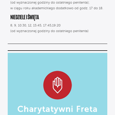
(od wyznaczonej godziny do ostatniego penitenta);
w ciągu roku akademickiego dodatkowo od godz. 17 do 18.
NIEDZIELE I ŚWIĘTA
8, 9, 10.30, 12, 15:45, 17:45,19:20
(od wyznaczonej godziny do ostatniego penitenta)