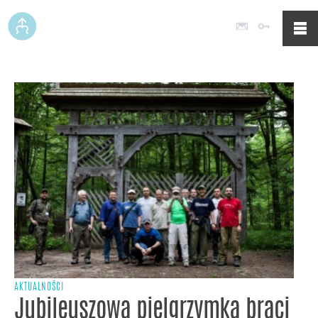
Poczta
Logowan
AKTUALNOŚCI
Jubileuszowa pielgrzymka braci