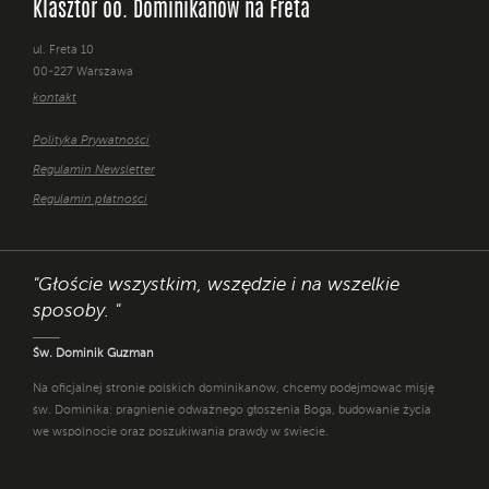
Klasztor oo. Dominikanów na Freta
ul. Freta 10
00-227 Warszawa
kontakt
Polityka Prywatności
Regulamin Newsletter
Regulamin płatności
"Głoście wszystkim, wszędzie i na wszelkie
sposoby. "
Św. Dominik Guzman
Na oficjalnej stronie polskich dominikanów, chcemy podejmować misję
św. Dominika: pragnienie odważnego głoszenia Boga, budowanie życia
we wspólnocie oraz poszukiwania prawdy w świecie.