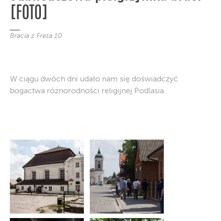
[FOTO]
Bracia z Freta 10
W ciągu dwóch dni udało nam się doświadczyć
bogactwa różnorodności religijnej Podlasia.