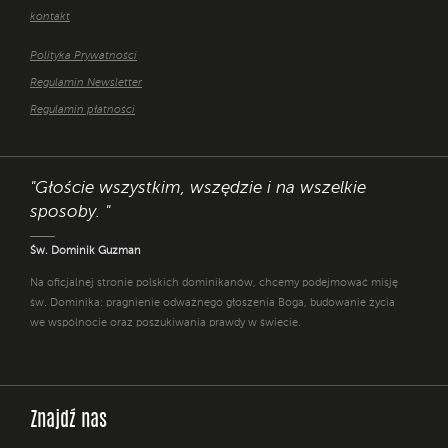
kontakt
Polityka Prywatności
Regulamin Newsletter
Regulamin płatności
"Głoście wszystkim, wszędzie i na wszelkie
sposoby. "
Św. Dominik Guzman
Na oficjalnej stronie polskich dominikanów, chcemy podejmować misję
św. Dominika: pragnienie odważnego głoszenia Boga, budowanie życia
we wspólnocie oraz poszukiwania prawdy w świecie.
Znajdź nas