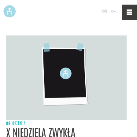
Poczta
Logowan
OGŁOSZENIA
X NIEDZIELA ZWYKŁA