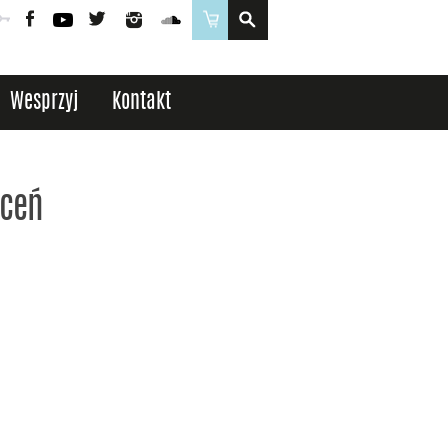
Poczta
Logowanie
Facebook
YouTube
Twitter
Instagram
SoundCloud
Sklep
Wesprzyj
Kontakt
ęceń