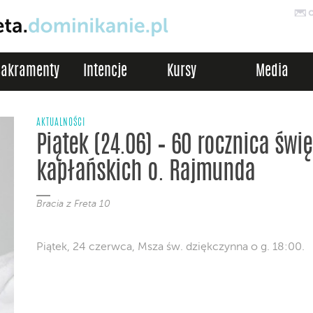
Sakramenty
Intencje
Kursy
Media
AKTUALNOŚCI
Piątek (24.06) – 60 rocznica świ
kapłańskich o. Rajmunda
Bracia z Freta 10
Piątek, 24 czerwca, Msza św. dziękczynna o g. 18:00.