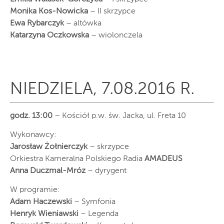
Monika Kos-Nowicka
– II skrzypce
Ewa Rybarczyk
– altówka
Katarzyna Oczkowska
– wiolonczela
NIEDZIELA, 7.08.2016 R.
godz. 13:00
– Kościół p.w. św. Jacka, ul. Freta 10
Wykonawcy:
Jarosław Żołnierczyk
– skrzypce
Orkiestra Kameralna Polskiego Radia
AMADEUS
Anna Duczmal-Mróz
– dyrygent
W programie:
Adam Haczewski
– Symfonia
Henryk Wieniawski
– Legenda