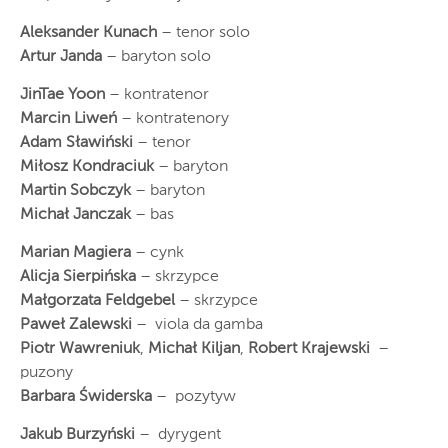
Aleksander Kunach
– tenor solo
Artur Janda
– baryton solo
JinTae Yoon
– kontratenor
Marcin Liweń
– kontratenory
Adam Sławiński
– tenor
Miłosz Kondraciuk
– baryton
Martin Sobczyk
– baryton
Michał Janczak
– bas
Marian Magiera
– cynk
Alicja Sierpińska
– skrzypce
Małgorzata Feldgebel
– skrzypce
Paweł Zalewski
– viola da gamba
Piotr Wawreniuk
,
Michał Kiljan
,
Robert Krajewski
–
puzony
Barbara Świderska
– pozytyw
Jakub Burzyński
– dyrygent