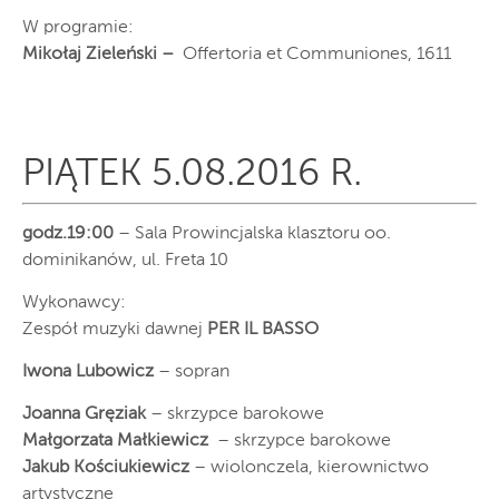
W programie:
Mikołaj Zieleński –
Offertoria et Communiones, 1611
PIĄTEK 5.08.2016 R.
godz.19:00
– Sala Prowincjalska klasztoru oo.
dominikanów, ul. Freta 10
Wykonawcy:
Zespół muzyki dawnej
PER IL BASSO
Iwona Lubowicz
– sopran
Joanna Gręziak
– skrzypce barokowe
Małgorzata Małkiewicz
– skrzypce barokowe
Jakub Kościukiewicz
– wiolonczela, kierownictwo
artystyczne