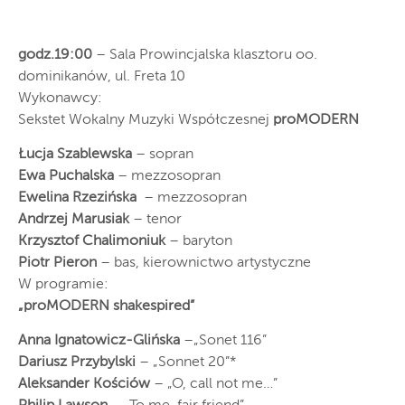
godz.19:00
– Sala Prowincjalska klasztoru oo.
dominikanów, ul. Freta 10
Wykonawcy:
Sekstet Wokalny Muzyki Współczesnej
proMODERN
Łucja Szablewska
– sopran
Ewa Puchalska
– mezzosopran
Ewelina Rzezińska
– mezzosopran
Andrzej Marusiak
– tenor
Krzysztof Chalimoniuk
– baryton
Piotr Pieron
– bas, kierownictwo artystyczne
W programie:
„proMODERN shakespired”
Anna Ignatowicz-Glińska
–„Sonet 116”
Dariusz Przybylski
– „Sonnet 20”*
Aleksander Kościów
– „O, call not me…”