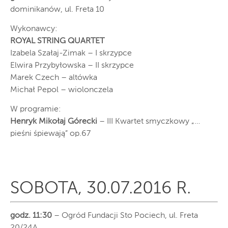
dominikanów, ul. Freta 10
Wykonawcy:
ROYAL STRING QUARTET
Izabela Szałaj-Zimak – I skrzypce
Elwira Przybyłowska – II skrzypce
Marek Czech – altówka
Michał Pepol – wiolonczela
W programie:
Henryk Mikołaj Górecki
– III Kwartet smyczkowy „…
pieśni śpiewają” op.67
SOBOTA, 30.07.2016 R.
godz. 11:30
– Ogród Fundacji Sto Pociech, ul. Freta
20/24A