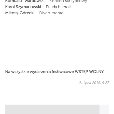
Romuald Twardowski
– Koncert skrzypcowy
Karol Szymanowski
– Etiuda b-moll
Mikołaj Górecki
– Divertimento
Na wszystkie wydarzenia festiwalowe WSTĘP WOLNY
21 lipca 2016, 9:27