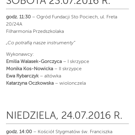
SOBOTA 23.07.2016 R.
godz. 11:30
– Ogród Fundacji Sto Pociech, ul. Freta
20/24A
Filharmonia Przedszkolaka
„Co potrafią nasze instrumenty”
Wykonawcy:
Emilia Walasek-Gorczyca
– I skrzypce
Monika Kos-Nowicka
– II skrzypce
Ewa Rybarczyk
– altówka
Katarzyna Oczkowska
– wiolonczela
NIEDZIELA, 24.07.2016 R.
godz. 14:00
– Kościół Stygmatów św. Franciszka