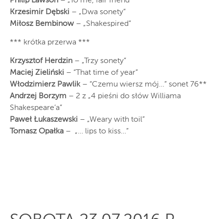
Philip Lawson
– „To me, fair friend”
Krzesimir Dębski
– „Dwa sonety”
Miłosz Bembinow
– „Shakespired”
*** krótka przerwa ***
Krzysztof Herdzin
– „Trzy sonety”
Maciej Zieliński
– “That time of year”
Włodzimierz Pawlik
– “Czemu wiersz mój…” sonet 76**
Andrzej Borzym
– 2 z „4 pieśni do słów Williama
Shakespeare’a”
Paweł Łukaszewski
– „Weary with toil”
Tomasz Opałka
– „… lips to kiss…”