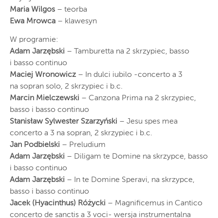
Maria Wilgos
– teorba
Ewa Mrowca
– klawesyn
W programie:
Adam Jarzębski
– Tamburetta na 2 skrzypiec, basso
i basso continuo
Maciej Wronowicz
– In dulci iubilo -concerto a 3
na sopran solo, 2 skrzypiec i b.c.
Marcin Mielczewski
– Canzona Prima na 2 skrzypiec,
basso i basso continuo
Stanisław Sylwester Szarzyński
– Jesu spes mea
concerto a 3 na sopran, 2 skrzypiec i b.c.
Jan Podbielski
– Preludium
Adam Jarzębski
– Diligam te Domine na skrzypce, basso
i basso continuo
Adam Jarzębski
– In te Domine Speravi, na skrzypce,
basso i basso continuo
Jacek (Hyacinthus) Różycki
– Magnificemus in Cantico
concerto de sanctis a 3 voci- wersja instrumentalna