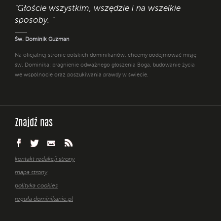
"Głoście wszystkim, wszędzie i na wszelkie
sposoby. "
Św. Dominik Guzman
Na oficjalnej stronie polskich dominikanów, chcemy podejmować misję
św. Dominika: pragnienie odważnego głoszenia Boga, budowanie życia
we wspólnocie oraz poszukiwania prawdy w świecie.
Znajdź nas
kontakt redakcji strony
mapa strony
polityka cookies
reguła dominikanie.pl