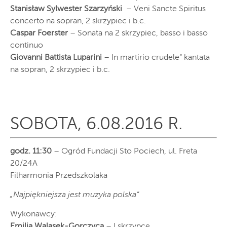
Stanisław Sylwester Szarzyński
– Veni Sancte Spiritus
concerto na sopran, 2 skrzypiec i b.c.
Caspar Foerster
– Sonata na 2 skrzypiec, basso i basso
continuo
Giovanni Battista Luparini
– In martirio crudele“ kantata
na sopran, 2 skrzypiec i b.c.
SOBOTA, 6.08.2016 R.
godz. 11:30
– Ogród Fundacji Sto Pociech, ul. Freta
20/24A
Filharmonia Przedszkolaka
„Najpiękniejsza jest muzyka polska”
Wykonawcy:
Emilia Walasek-Gorczyca
– I skrzypce