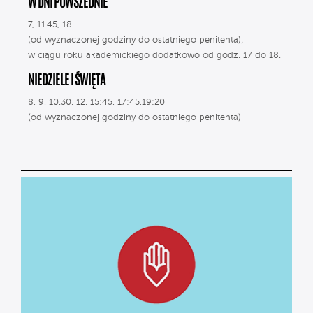
W DNI POWSZEDNIE
7, 11.45, 18
(od wyznaczonej godziny do ostatniego penitenta);
w ciągu roku akademickiego dodatkowo od godz. 17 do 18.
NIEDZIELE I ŚWIĘTA
8, 9, 10.30, 12, 15:45, 17:45,19:20
(od wyznaczonej godziny do ostatniego penitenta)