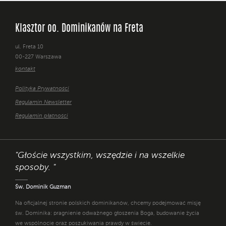
Klasztor oo. Dominikanów na Freta
ul. Freta 10
00-227 Warszawa
kontakt
Polityka Prywatności
Regulamin Newsletter
Regulamin płatności
"Głoście wszystkim, wszędzie i na wszelkie
sposoby. "
Św. Dominik Guzman
Na oficjalnej stronie polskich dominikanów, chcemy podejmować misję
św. Dominika: pragnienie odważnego głoszenia Boga, budowanie życia
we wspólnocie oraz poszukiwania prawdy w świecie.