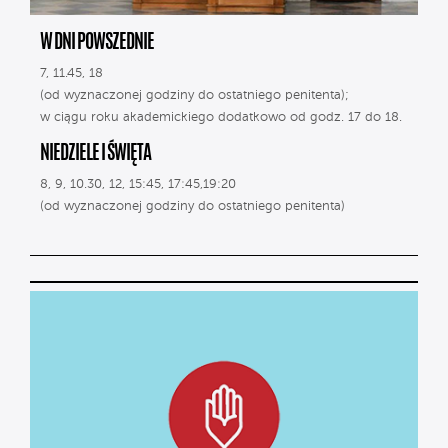
W DNI POWSZEDNIE
7, 11.45, 18
(od wyznaczonej godziny do ostatniego penitenta);
w ciągu roku akademickiego dodatkowo od godz. 17 do 18.
NIEDZIELE I ŚWIĘTA
8, 9, 10.30, 12, 15:45, 17:45,19:20
(od wyznaczonej godziny do ostatniego penitenta)