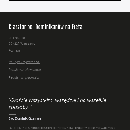
Klasztor oo. Dominikanów na Freta
ul. Freta 10
00-227 Warszawa
kontakt
Polityka Prywatności
Regulamin Newsletter
Regulamin płatności
"Głoście wszystkim, wszędzie i na wszelkie
sposoby. "
Św. Dominik Guzman
Na oficjalnej stronie polskich dominikanów, chcemy podejmować misję