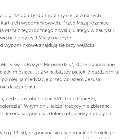
św. o g. 12:00 i 18:00 modlimy się za zmarłych
 kartkach wypominkowych. Przed Mszą różaniec
nia Msza z tegorocznego z cyklu, dlatego w zakrystii
owe na nowy cykl Mszy rocznych,
tki wypominkowe znajdują się przy wejściu
Mszy św. o Bożym Miłosierdziu”, które odprawiane
ątki miesiąca. Już w najbliższy piątek, 7 października
a po niej na medytację przed obrazem Jezusa
e duszy i ciała.
ika, będziemy obchodzić XVI Dzień Papieski,
ierdzia”. W tym dniu także, tradycyjnie zbierane
endia edukacyjne dla zdolnej młodzieży z ubogich
zy o g. 19:30, rozpoczną się akademickie rekolekcje