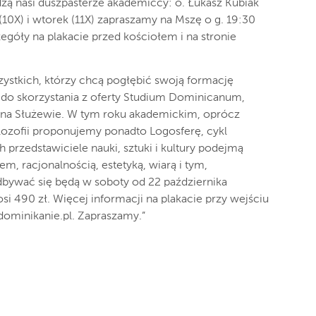
zą nasi duszpasterze akademiccy: o. Łukasz Kubiak
(10X) i wtorek (11X) zapraszamy na Mszę o g. 19:30
zegóły na plakacie przed kościołem i na stronie
zystkich, którzy chcą pogłębić swoją formację
 do skorzystania z oferty Studium Dominicanum,
e na Służewie. W tym roku akademickim, oprócz
 filozofii proponujemy ponadto Logosferę, cykl
przedstawiciele nauki, sztuki i kultury podejmą
, racjonalnością, estetyką, wiarą i tym,
odbywać się będą w soboty od 22 października
i 490 zł. Więcej informacji na plakacie przy wejściu
dominikanie.pl. Zapraszamy.”