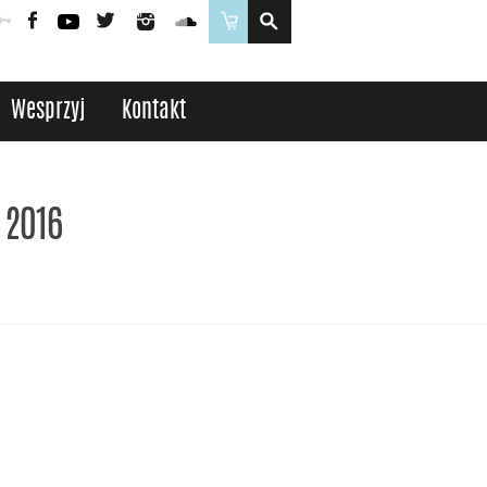
Poczta
Logowanie
Facebook
YouTube
Twitter
Instagram
SoundCloud
Sklep
Wesprzyj
Kontakt
 2016