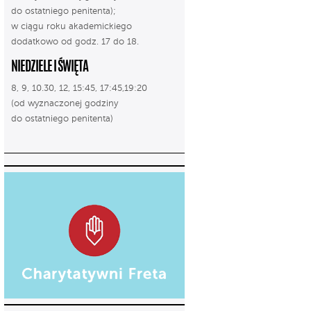
do ostatniego penitenta);
w ciągu roku akademickiego
dodatkowo od godz. 17 do 18.
NIEDZIELE I ŚWIĘTA
8, 9, 10.30, 12, 15:45, 17:45,19:20
(od wyznaczonej godziny
do ostatniego penitenta)