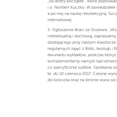
„na dobry początek”, które poprowad
i o. Norbert Kuczko. W poniedziałek 
a po niej na naukę rekolekcyjną. Szc
internetowej.
5. Ogłoszenie Braci ze Służewa: „Ws
intelektualną i duchową, zapraszamy
działającego przy naszym klasztorz
regularnych zajęć z Biblii, teologii i
dwunastu wykładów, podczas których 
komplementarny namysł nad istnieniem
co specyficznie ludzkie. Spotkania 
br. do 10 czerwca 2017. Czesne wynos
do kościoła oraz na stronie www.sd.