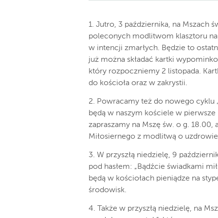
1. Jutro, 3 października, na Mszach 
poleconych modlitwom klasztoru na
w intencji zmarłych. Będzie to ostat
już można składać kartki wypomink
który rozpoczniemy 2 listopada. Kar
do kościoła oraz w zakrystii.
2. Powracamy też do nowego cyklu „
będą w naszym kościele w pierwsze pi
zapraszamy na Mszę św. o g. 18.00, 
Miłosiernego z modlitwą o uzdrowieni
3. W przyszłą niedzielę, 9 październ
pod hasłem: „Bądźcie świadkami miłos
będą w kościołach pieniądze na styp
środowisk.
4. Także w przyszłą niedzielę, na Ms