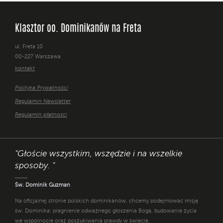
Klasztor oo. Dominikanów na Freta
ul. Freta 10
00-227 Warszawa
kontakt
Polityka Prywatności
Regulamin Newsletter
Regulamin płatności
"Głoście wszystkim, wszędzie i na wszelkie
sposoby. "
Św. Dominik Guzman
Na oficjalnej stronie polskich dominikanów, chcemy podejmować misję
św. Dominika: pragnienie odważnego głoszenia Boga, budowanie życia
we wspólnocie oraz poszukiwania prawdy w świecie.