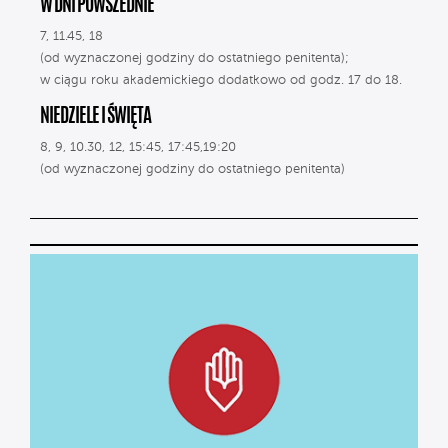
W DNI POWSZEDNIE
7, 11.45, 18
(od wyznaczonej godziny do ostatniego penitenta);
w ciągu roku akademickiego dodatkowo od godz. 17 do 18.
NIEDZIELE I ŚWIĘTA
8, 9, 10.30, 12, 15:45, 17:45,19:20
(od wyznaczonej godziny do ostatniego penitenta)