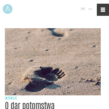
Poczta
Logowan
INTENCJE
O dar potomstwa