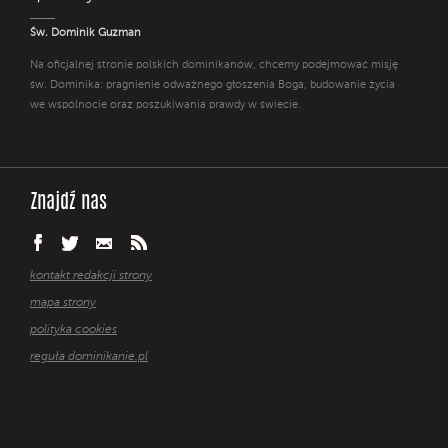
Św. Dominik Guzman
Na oficjalnej stronie polskich dominikanów, chcemy podejmować misję
św. Dominika: pragnienie odważnego głoszenia Boga, budowanie życia
we wspólnocie oraz poszukiwania prawdy w świecie.
Znajdź nas
kontakt redakcji strony
mapa strony
polityka cookies
reguła dominikanie.pl