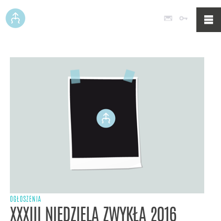
Poczta
Logowan
OGŁOSZENIA
XXXIII NIEDZIELA ZWYKŁA 2016