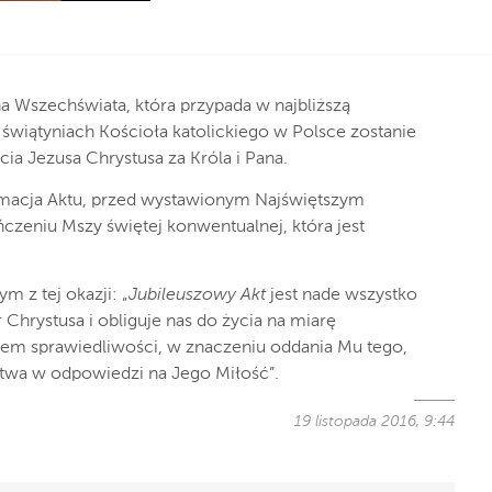
a Wszechświata, która przypada w najbliższą
 świątyniach Kościoła katolickiego w Polsce zostanie
a Jezusa Chrystusa za Króla i Pana.
amacja Aktu, przed wystawionym Najświętszym
zeniu Mszy świętej konwentualnej, która jest
m z tej okazji: „
Jubileuszowy Akt
jest nade wszystko
Chrystusa i obliguje nas do życia na miarę
tem sprawiedliwości, w znaczeniu oddania Mu tego,
twa w odpowiedzi na Jego Miłość”.
19 listopada 2016, 9:44