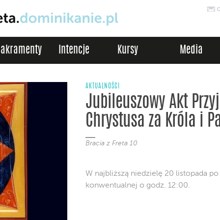
Sakramenty
Intencje
Kursy
Media
AKTUALNOŚCI
Jubileuszowy Akt Przy
Chrystusa za Króla i P
Bracia z Freta 10
W najbliższą niedzielę 20 listopada p
konwentualnej o godz. 12:00.