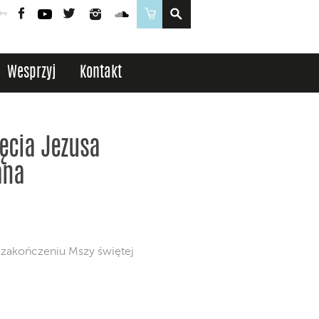
Poczta
Logowanie
Facebook
YouTube
Twitter
Instagram
SoundCloud
Sklep
Wesprzyj
Kontakt
jęcia Jezusa
ana
o zakończeniu Mszy świętej