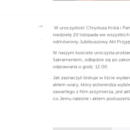
W uroczystość Chrystusa Króla i Pan
niedzielę 20 listopada we wszystkich
odmówiony Jubileuszowy Akt Przyjęci
W naszym kościele uroczysta prokl
Sakramentem, odbędzie się po zakońc
odprawiana o godz. 12:00.
Jak zaznaczyli biskupi w liście wydany
aktem wiary, który potwierdza wybór 
zawartego z Nim przymierza, jest ak
co Jemu należne i aktem posłuszeńs