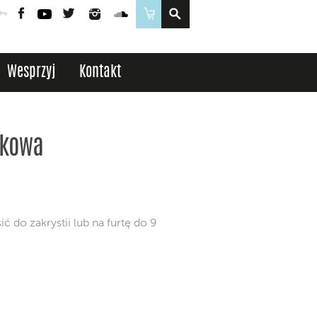
Poczta
Logowanie
Facebook
YouTube
Twitter
Instagram
SoundCloud
Sklep
Wesprzyj
Kontakt
zkowa
do zakrystii lub na furtę do 9