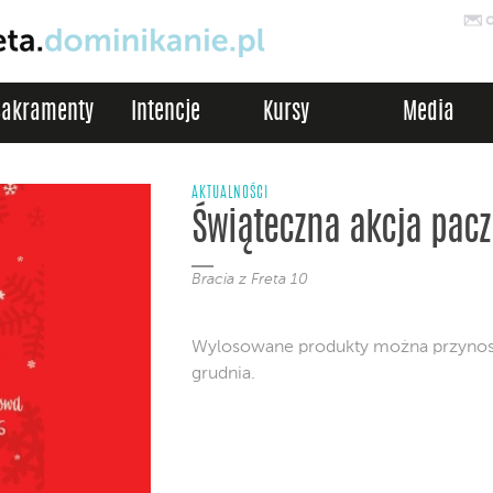
Sakramenty
Intencje
Kursy
Media
AKTUALNOŚCI
Świąteczna akcja pac
Bracia z Freta 10
Wylosowane produkty można przynosić 
grudnia.