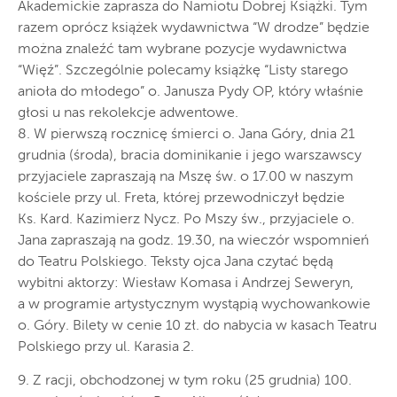
Akademickie zaprasza do Namiotu Dobrej Książki. Tym
razem oprócz książek wydawnictwa “W drodze” będzie
można znaleźć tam wybrane pozycje wydawnictwa
“Więź”. Szczególnie polecamy książkę “Listy starego
anioła do młodego” o. Janusza Pydy OP, który właśnie
głosi u nas rekolekcje adwentowe.
8. W pierwszą rocznicę śmierci o. Jana Góry, dnia 21
grudnia (środa), bracia dominikanie i jego warszawscy
przyjaciele zapraszają na Mszę św. o 17.00 w naszym
kościele przy ul. Freta, której przewodniczył będzie
Ks. Kard. Kazimierz Nycz. Po Mszy św., przyjaciele o.
Jana zapraszają na godz. 19.30, na wieczór wspomnień
do Teatru Polskiego. Teksty ojca Jana czytać będą
wybitni aktorzy: Wiesław Komasa i Andrzej Seweryn,
a w programie artystycznym wystąpią wychowankowie
o. Góry. Bilety w cenie 10 zł. do nabycia w kasach Teatru
Polskiego przy ul. Karasia 2.
9. Z racji, obchodzonej w tym roku (25 grudnia) 100.