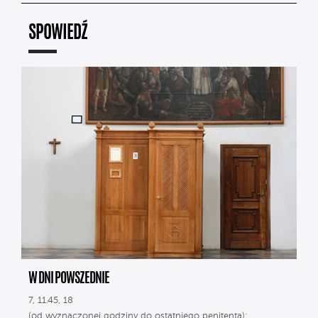
SPOWIEDŹ
W DNI POWSZEDNIE
7, 11.45, 18
(od wyznaczonej godziny do ostatniego penitenta);