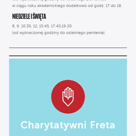
w ciągu roku akademickiego dodatkowo od godz. 17 do 18.
NIEDZIELE I ŚWIĘTA
8, 9, 10.30, 12, 15:45, 17:45,19:20
(od wyznaczonej godziny do ostatniego penitenta)