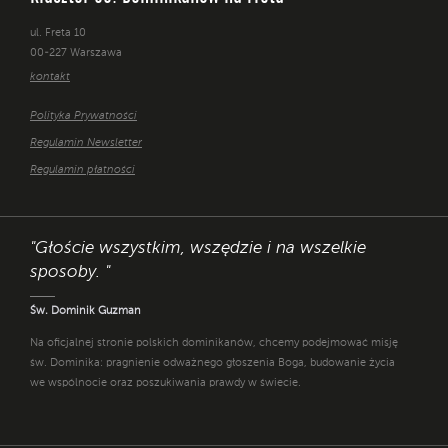
ul. Freta 10
00-227 Warszawa
kontakt
Polityka Prywatności
Regulamin Newsletter
Regulamin płatności
"Głoście wszystkim, wszędzie i na wszelkie
sposoby. "
Św. Dominik Guzman
Na oficjalnej stronie polskich dominikanów, chcemy podejmować misję
św. Dominika: pragnienie odważnego głoszenia Boga, budowanie życia
we wspólnocie oraz poszukiwania prawdy w świecie.