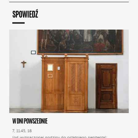
SPOWIEDŹ
W DNI POWSZEDNIE
7, 11.45, 18
(od wyznaczonej godziny do ostatniego penitenta);