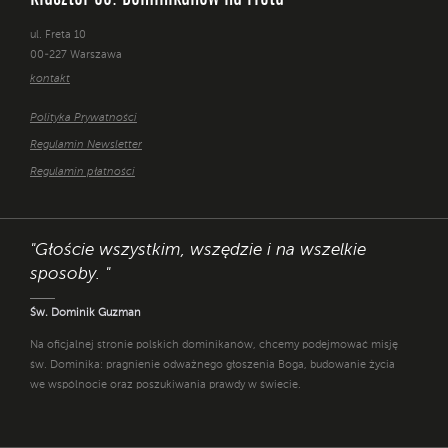
ul. Freta 10
00-227 Warszawa
kontakt
Polityka Prywatności
Regulamin Newsletter
Regulamin płatności
"Głoście wszystkim, wszędzie i na wszelkie
sposoby. "
Św. Dominik Guzman
Na oficjalnej stronie polskich dominikanów, chcemy podejmować misję
św. Dominika: pragnienie odważnego głoszenia Boga, budowanie życia
we wspólnocie oraz poszukiwania prawdy w świecie.