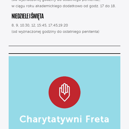
w ciągu roku akademickiego dodatkowo od godz. 17 do 18.
NIEDZIELE I ŚWIĘTA
8, 9, 10.30, 12, 15:45, 17:45,19:20
(od wyznaczonej godziny do ostatniego penitenta)