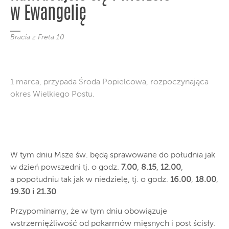
w Ewangelię
Bracia z Freta 10
1 marca, przypada Środa Popielcowa, rozpoczynająca
okres Wielkiego Postu.
W tym dniu Msze św. będą sprawowane do południa jak
w dzień powszedni tj. o godz.
7.00
,
8.15
,
12.00
,
a popołudniu tak jak w niedzielę, tj. o godz.
16.00
,
18.00
,
19.30 i 21.30
.
Przypominamy, że w tym dniu obowiązuje
wstrzemięźliwość od pokarmów mięsnych i post ścisły.