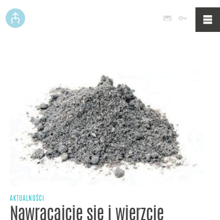
Poczta
Logowan
AKTUALNOŚCI
Nawracajcie się i wierzcie