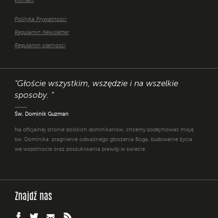
kontakt
Polityka Prywatności
Regulamin Newsletter
Regulamin płatności
"Głoście wszystkim, wszędzie i na wszelkie
sposoby. "
Św. Dominik Guzman
Na oficjalnej stronie polskich dominikanów, chcemy podejmować misję
św. Dominika: pragnienie odważnego głoszenia Boga, budowanie życia
we wspólnocie oraz poszukiwania prawdy w świecie.
Znajdź nas