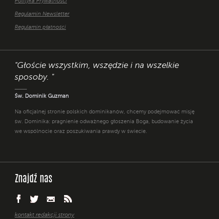
Polityka Prywatności
Regulamin Newsletter
Regulamin płatności
"Głoście wszystkim, wszędzie i na wszelkie
sposoby. "
Św. Dominik Guzman
Na oficjalnej stronie polskich dominikanów, chcemy podejmować misję
św. Dominika: pragnienie odważnego głoszenia Boga, budowanie życia
we wspólnocie oraz poszukiwania prawdy w świecie.
Znajdź nas
kontakt redakcji strony