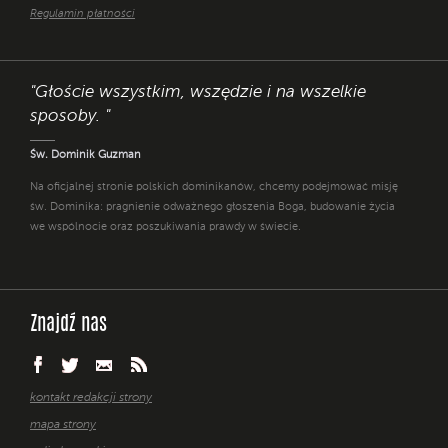
Regulamin płatności
"Głoście wszystkim, wszędzie i na wszelkie
sposoby. "
Św. Dominik Guzman
Na oficjalnej stronie polskich dominikanów, chcemy podejmować misję
św. Dominika: pragnienie odważnego głoszenia Boga, budowanie życia
we wspólnocie oraz poszukiwania prawdy w świecie.
Znajdź nas
kontakt redakcji strony
mapa strony