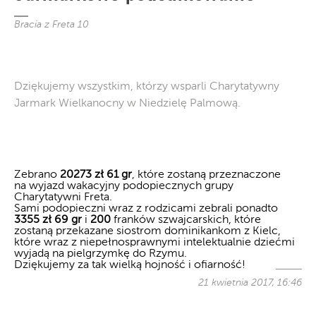
Bracia z Freta 10
Dziękujemy wszystkim, którzy wsparli Charytatywny
Jarmark Wielkanocny w Niedzielę Palmową.
Zebrano
20273 zł 61 gr
, które zostaną przeznaczone
na wyjazd wakacyjny podopiecznych grupy
Charytatywni Freta.
Sami podopieczni wraz z rodzicami zebrali ponadto
3355 zł 69 gr
i
200
franków szwajcarskich, które
zostaną przekazane siostrom dominikankom z Kielc,
które wraz z niepełnosprawnymi intelektualnie dziećmi
wyjadą na pielgrzymkę do Rzymu.
Dziękujemy za tak wielką hojność i ofiarność!
21 kwietnia 2017, 16:46