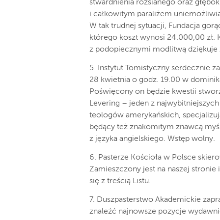
stwardnienia rozsianego oraz głębok
i całkowitym paraliżem uniemożliwi
W tak trudnej sytuacji, Fundacja gor
którego koszt wynosi 24.000,00 zł. K
z podopiecznymi modlitwą dziękuje 
5. Instytut Tomistyczny serdecznie z
28 kwietnia o godz. 19.00 w dominik
Poświęcony on będzie kwestii stworz
Levering – jeden z najwybitniejszyc
teologów amerykańskich, specjalizują
będący też znakomitym znawcą myśl
z języka angielskiego. Wstęp wolny.
6. Pasterze Kościoła w Polsce skierow
Zamieszczony jest na naszej stronie
się z treścią Listu.
7. Duszpasterstwo Akademickie zapr
znaleźć najnowsze pozycje wydawni