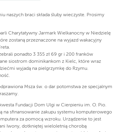
iu naszych braci składa śluby wieczyste. Prosimy
parli Charytatywny Jarmark Wielkanocny w Niedzielę
które zostaną przeznaczone na wyjazd wakacyjny
reta.
ebrali ponadto 3 355 zł 69 gr i 200 franków
zane siostrom dominikankom z Kielc, które wraz
 dziećmi wyjadą na pielgrzymkę do Rzymu.
ność.
e odprawiona Msza św. o dar potomstwa ze specjalnym
raszamy.
 kwesta Fundacji Dom Ulgi w Cierpieniu im. O. Pio.
dą na sfinansowanie zakupu systemu komputerowego
mputera za pomocą wzroku. Urządzenie to jest
ani Iwony, dotkniętej wieloletnią chorobą