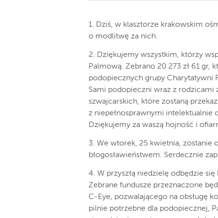
1. Dziś, w klasztorze krakowskim ośm
o modlitwę za nich.
2. Dziękujemy wszystkim, którzy ws
Palmową. Zebrano 20 273 zł 61 gr, 
podopiecznych grupy Charytatywni F
Sami podopieczni wraz z rodzicami z
szwajcarskich, które zostaną przeka
z niepełnosprawnymi intelektualnie
Dziękujemy za waszą hojność i ofiar
3. We wtorek, 25 kwietnia, zostani
błogosławieństwem. Serdecznie zap
4. W przyszłą niedzielę odbędzie się
Zebrane fundusze przeznaczone bę
C-Eye, pozwalającego na obsługę ko
pilnie potrzebne dla podopiecznej, P