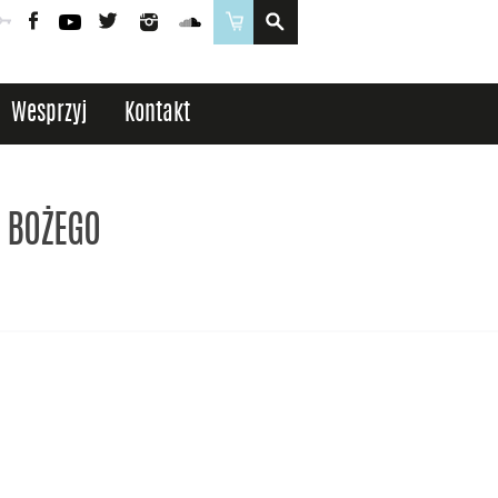
Poczta
Logowanie
Facebook
YouTube
Twitter
Instagram
SoundCloud
Sklep
Wesprzyj
Kontakt
A BOŻEGO