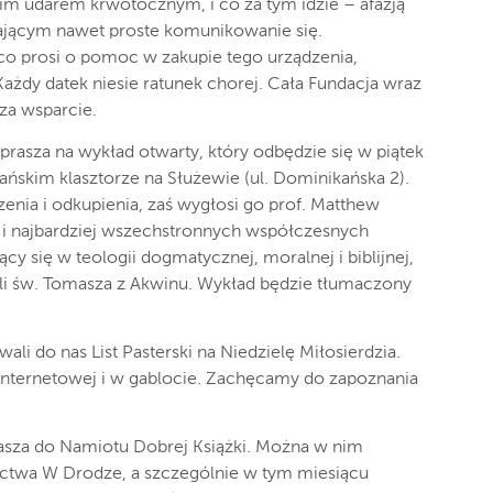
im udarem krwotocznym, i co za tym idzie – afazją
ającym nawet proste komunikowanie się.
ąco prosi o pomoc w zakupie tego urządzenia,
ażdy datek niesie ratunek chorej. Cała Fundacja wraz
za wsparcie.
aprasza na wykład otwarty, który odbędzie się w piątek
ańskim klasztorze na Służewie (ul. Dominikańska 2).
enia i odkupienia, zaś wygłosi go prof. Matthew
h i najbardziej wszechstronnych współczesnych
cy się w teologii dogmatycznej, moralnej i biblijnej,
i św. Tomasza z Akwinu. Wykład będzie tłumaczony
ali do nas List Pasterski na Niedzielę Miłosierdzia.
 internetowej i w gablocie. Zachęcamy do zapoznania
asza do Namiotu Dobrej Książki. Można w nim
ctwa W Drodze, a szczególnie w tym miesiącu