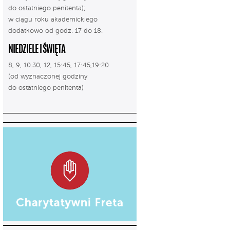
do ostatniego penitenta);
w ciągu roku akademickiego
dodatkowo od godz. 17 do 18.
NIEDZIELE I ŚWIĘTA
8, 9, 10.30, 12, 15:45, 17:45,19:20
(od wyznaczonej godziny
do ostatniego penitenta)