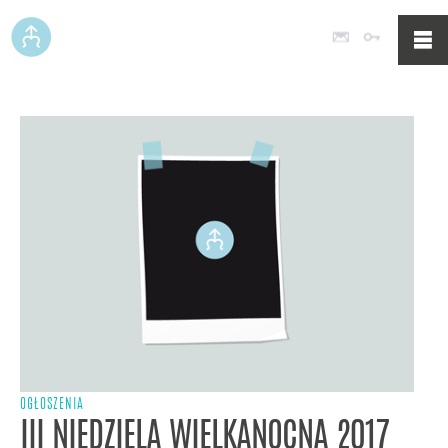
Poczta
Logowan
OGŁOSZENIA
III NIEDZIELA WIELKANOCNA 2017