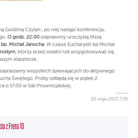
ą Godziną Czytań , po niej nastąpi konferencja,
ego.
O godz. 22:00
odprawimy uroczystą Mszę
e
bp. Michał Janocha
. W czasie Eucharystii bp Michał
orosłym
, którzy przez ostatni rok przygotowywali się
aszym klasztorze.
zapraszamy wszystkich śpiewających do aktywnego
Ducha Świętego. Próby odbędą się w piątek 2.
a o 17.00 w Sali Prowincjalskiej.
30 maja 2017, 7:39
ia z Freta 10