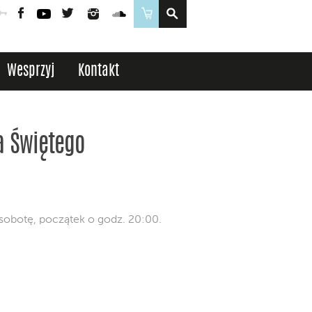
Poczta
Logowanie
Facebook
YouTube
Twitter
Instagram
SoundCloud
Sklep
Wesprzyj
Kontakt
a Świętego
obotę, początek o godz. 20:00.