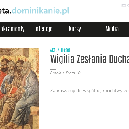
Sakramenty
Intencje
Kursy
Media
AKTUALNOŚCI
Wigilia Zesłania Duch
Bracia z Freta 10
Zapraszamy do wspólnej modlitwy w s