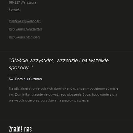
00-227 Warszawa
kontakt
Polityka Prywatności
Regulamin Newsletter
Regulamin płatności
"Głoście wszystkim, wszędzie i na wszelkie
sposoby. "
Św. Dominik Guzman
Na oficjalnej stronie polskich dominikanów, chcemy podejmować misję
św. Dominika: pragnienie odważnego głoszenia Boga, budowanie życia
we wspólnocie oraz poszukiwania prawdy w świecie.
Znajdź nas