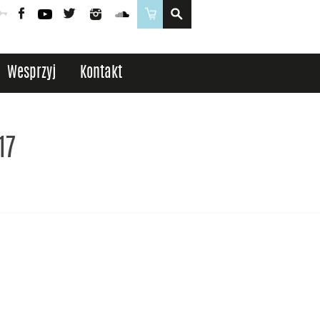
Poczta
Logowanie
Facebook
YouTube
Twitter
Instagram
SoundCloud
Sklep
Wesprzyj
Kontakt
17