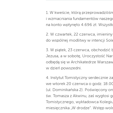
1. W kweście, którą przeprowadziliśm
i wzmacniania fundamentów naszego k
na konto wpłynęło 4.696 zł. Wszyst
2. W czwartek, 22 czerwca, imienin
do wspólnej modlitwy w intencji Sol
3. W piątek, 23 czerwca, obchodzić
Jezusa, a w sobotę, Uroczystość Na
odbędą się w Archikatedrze Warszaws
w dzień powszedni.
4. Instytut Tomistyczny serdecznie z
we wtorek 20 czerwca o godz. 18.00
(ul. Dominikańska 2). Poświęcony on
św. Tomasza z Akwinu, zaś wygłosi g
Tomistycznego, wykładowca Kolegiu
miesięcznika „W drodze”. Wstęp wol