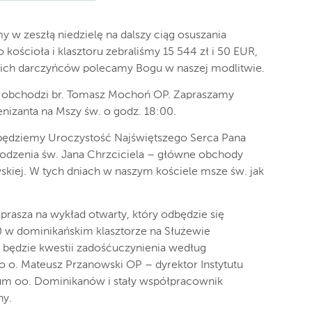
y w zeszłą niedzielę na dalszy ciąg osuszania
ościoła i klasztoru zebraliśmy 15 544 zł i 50 EUR,
kich darczyńców polecamy Bogu w naszej modlitwie.
y obchodzi br. Tomasz Mochoń OP. Zapraszamy
enizanta na Mszy św. o godz. 18:00.
 będziemy Uroczystość Najświętszego Serca Pana
rodzenia św. Jana Chrzciciela – główne obchody
kiej. W tych dniach w naszym kościele msze św. jak
aprasza na wykład otwarty, który odbędzie się
 w dominikańskim klasztorze na Służewie
 będzie kwestii zadośćuczynienia według
o o. Mateusz Przanowski OP – dyrektor Instytutu
m oo. Dominikanów i stały współpracownik
ny.