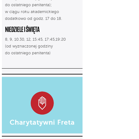
do ostatniego penitenta);
w ciągu roku akademickiego
dodatkowo od godz. 17 do 18.
NIEDZIELE I ŚWIĘTA
8, 9, 10.30, 12, 15:45, 17:45,19:20
(od wyznaczonej godziny
do ostatniego penitenta)