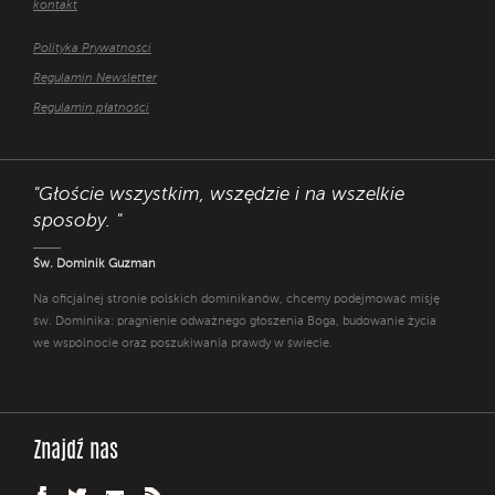
kontakt
Polityka Prywatności
Regulamin Newsletter
Regulamin płatności
"Głoście wszystkim, wszędzie i na wszelkie
sposoby. "
Św. Dominik Guzman
Na oficjalnej stronie polskich dominikanów, chcemy podejmować misję
św. Dominika: pragnienie odważnego głoszenia Boga, budowanie życia
we wspólnocie oraz poszukiwania prawdy w świecie.
Znajdź nas