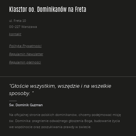
Klasztor oo. Dominikanów na Freta
ul. Freta 10
00-227 Warszawa
kontakt
Polityka Prywatności
Regulamin Newsletter
Regulamin płatności
"Głoście wszystkim, wszędzie i na wszelkie
sposoby. "
Św. Dominik Guzman
Na oficjalnej stronie polskich dominikanów, chcemy podejmować misję
św. Dominika: pragnienie odważnego głoszenia Boga, budowanie życia
we wspólnocie oraz poszukiwania prawdy w świecie.