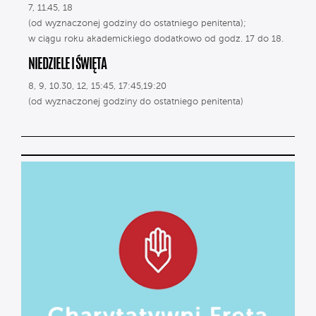
7, 11.45, 18
(od wyznaczonej godziny do ostatniego penitenta);
w ciągu roku akademickiego dodatkowo od godz. 17 do 18.
NIEDZIELE I ŚWIĘTA
8, 9, 10.30, 12, 15:45, 17:45,19:20
(od wyznaczonej godziny do ostatniego penitenta)