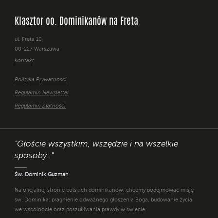
Klasztor oo. Dominikanów na Freta
ul. Freta 10
00-227 Warszawa
kontakt
Polityka Prywatności
Regulamin Newsletter
Regulamin płatności
"Głoście wszystkim, wszędzie i na wszelkie
sposoby. "
Św. Dominik Guzman
Na oficjalnej stronie polskich dominikanów, chcemy podejmować misję
św. Dominika: pragnienie odważnego głoszenia Boga, budowanie życia
we wspólnocie oraz poszukiwania prawdy w świecie.