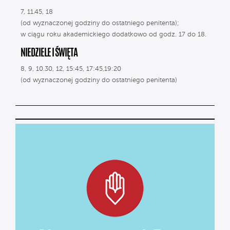
7, 11.45, 18
(od wyznaczonej godziny do ostatniego penitenta);
w ciągu roku akademickiego dodatkowo od godz. 17 do 18.
NIEDZIELE I ŚWIĘTA
8, 9, 10.30, 12, 15:45, 17:45,19:20
(od wyznaczonej godziny do ostatniego penitenta)